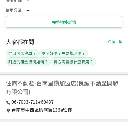
謄本用途
--
使用分區
--
完整物件詳情
大家都在問
換一換
門口可否停車？
屋況好嗎？需要整理嗎？
附近的租金行情如何？
買方需要繳什麼費用？
住商不動產
-
台南星鑽加盟店(良誠不動產開發
有限公司)
06-7033-711#60437
台南市中西區環河街136號1樓