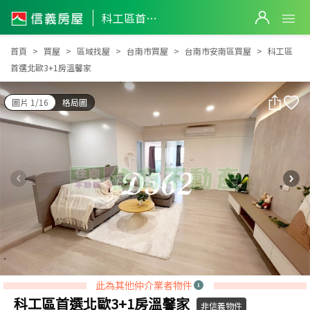
科工區首選北歐3+1房溫馨家
科工區首選北歐3+1房溫馨家
首頁
買屋
區域找屋
台南市買屋
台南市安南區買屋
科工區
首選北歐3+1房溫馨家
圖片 1/16
格局圖
此為其他仲介業者物件
科工區首選北歐3+1房溫馨家
非信義物件