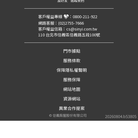
加好友
追蹤我們
客戶權益專線
：
0800-211-922
網路客服：
(02)2755-7666
客戶權益信箱：
cs@sinyi.com.tw
110 台北市信義區信義路五段100號
門市據點
服務條款
保障隱私權聲明
服務保障
網站地圖
資源網站
異業合作提案
©
信義房屋股份有限公司
20260804.b53805