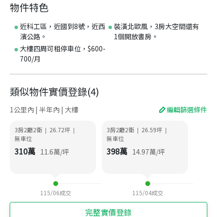
物件特色
近科工區，近國到8號，近西
裝潢北歐風，3房大空間還有
濱公路。
1個開放書房。
大樓四周可租停車位，$600-
700/月
類似物件實價登錄
(
4
)
1公里內 | 半年內 | 大樓
編輯篩選條件
3房2廳2衛
26.72
坪
3房2廳2衛
26.59
坪
|
|
|
|
無車位
無車位
310
萬
398
萬
11.6
萬/坪
14.97
萬/坪
115/06
成交
115/04
成交
完整實價登錄