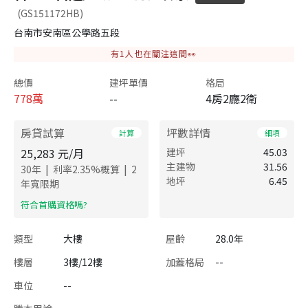
(GS151172HB)
台南市安南區公學路五段
有
1
人也在關注這間👀
總價
建坪單價
格局
778
萬
--
4房2廳2衛
房貸試算
坪數詳情
計算
細項
25,283
元/月
建坪
45.03
主建物
31.56
|
|
30
年
利率
2.35
%概算
2
地坪
6.45
年寬限期
​符合首購資格嗎?
類型
大樓
屋齡
28.0年
樓層
3樓/12樓
加蓋格局
--
車位
--