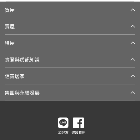
買屋
賣屋
租屋
實登與房訊知識
信義居家
集團與永續發展
加好友
追蹤我們