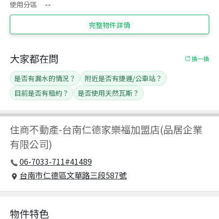
使用分區
--
完整物件詳情
大家都在問
換一換
是否有漏水的情況？
附近是否有捷運/公車站？
目前是否有租約？
是否使用天然瓦斯？
住商不動產
-
台南仁德家樂福加盟店(品居企業
有限公司)
06-7033-711#41489
台南市仁德區文華路三段587號
物件特色