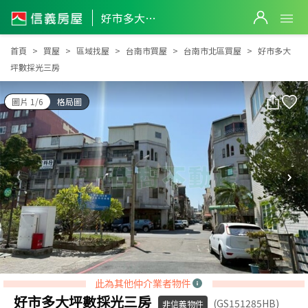
好市多大坪數採光三房
好市多大坪數採光三房
首頁
買屋
區域找屋
台南市買屋
台南市北區買屋
好市多大
坪數採光三房
圖片 1/6
格局圖
此為其他仲介業者物件
好市多大坪數採光三房
(GS151285HB)
非信義物件