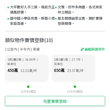
大坪數好入手三房，格局方正
文賢、好市多商圈，各式商家
通風舒適。
林立開店。
國中國小學區完善，新婚小資
屋主開價誠意出售，開於實價
家庭首選。
登錄開價。
類似物件實價登錄
(
10
)
1公里內 | 半年內 | 華廈
編輯篩選條件
3房2廳2衛
36.86
坪
2房1廳1衛
27.7
坪
|
|
|
|
無車位
有車位
450
萬
650
萬
12.21
萬/坪
23.37
萬/坪
115/01
成交
115/03
成交
完整實價登錄