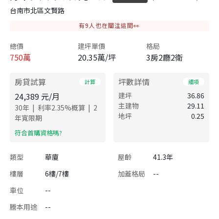
台南市北區文賢路
有
9
人也在關注這間👀
總價
建坪單價
格局
750
萬
20.35萬/坪
3房2廳2衛
房貸試算
坪數詳情
計算
細項
24,389
元/月
建坪
36.86
主建物
29.11
|
|
30
年
利率
2.35
%概算
2
地坪
0.25
年寬限期
​符合首購資格嗎?
類型
華廈
屋齡
41.3年
樓層
6樓/7樓
加蓋格局
--
車位
--
謄本用途
--