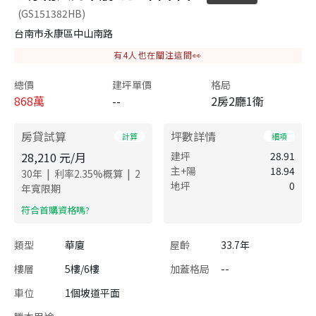
(GS151382HB)
台南市永康區中山南路
有
4
人也在關注這間👀
總價
建坪單價
格局
868
萬
--
2房2廳1衛
房貸試算
坪數詳情
計算
細項
28,210
元/月
建坪
28.91
主+陽
18.94
|
|
30
年
利率
2.35
%概算
2
地坪
0
年寬限期
​符合首購資格嗎?
類型
華廈
屋齡
33.7年
樓層
5樓/6樓
加蓋格局
--
車位
1個坡道平面