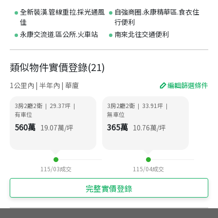
全新裝潢.管線重拉.採光通風
自強商圈.永康精華區.食衣住
佳
行便利
永康交流道.區公所.火車站
南來北往交通便利
類似物件實價登錄
(
21
)
1公里內 | 半年內 | 華廈
編輯篩選條件
3房2廳2衛
29.37
坪
3房2廳2衛
33.91
坪
|
|
|
|
有車位
無車位
560
萬
365
萬
19.07
萬/坪
10.76
萬/坪
115/03
成交
115/04
成交
完整實價登錄