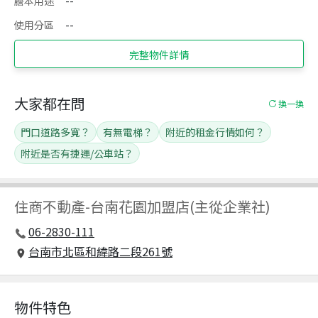
謄本用途
--
使用分區
--
完整物件詳情
大家都在問
換一換
門口道路多寬？
有無電梯？
附近的租金行情如何？
附近是否有捷運/公車站？
住商不動產
-
台南花園加盟店(主從企業社)
06-2830-111
台南市北區和緯路二段261號
物件特色