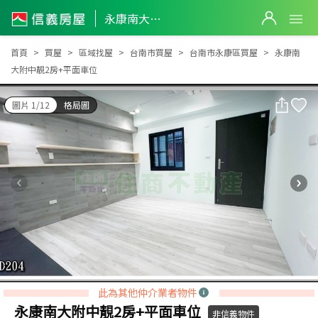
永康南大附中靚2房+平面車位
永康南大附中靚2房+平面車位
首頁
買屋
區域找屋
台南市買屋
台南市永康區買屋
永康南
大附中靚2房+平面車位
圖片 1/12
格局圖
此為其他仲介業者物件
永康南大附中靚2房+平面車位
非信義物件