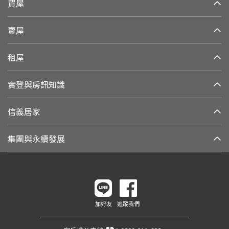
買屋
賣屋
租屋
實登與房訊知識
信義居家
集團與永續發展
加好友
追蹤我們