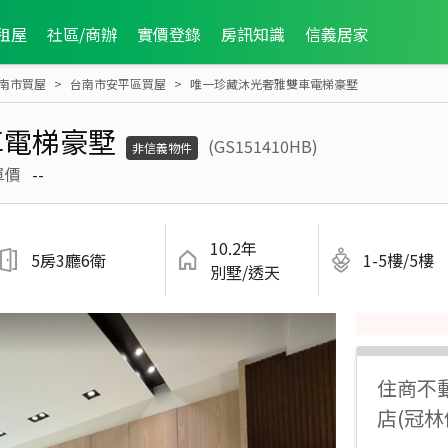
租屋
社區/商辦
實價登錄
房訊知識
信義居家
南市買屋
台南市安平區買屋
唯一珍藏沐光奢雅雙車電梯豪墅
車電梯豪墅
(GS151410HB)
非信義物件
單價
--
10.2年
5房3廳6衛
1-5樓/5樓
別墅/透天
住商不
店(冠林