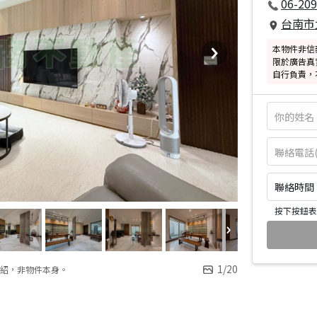
06-209
台南市
本物件非信
限於廣告真
自行負責，
聯絡時間：皆
按下按鈕表
1
/
20
紹，非物件本身。