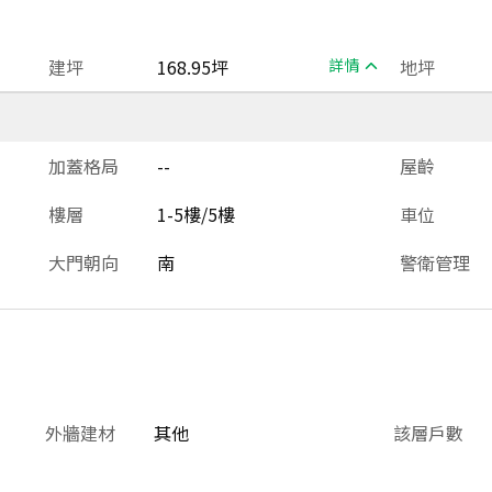
建坪
168.95坪
詳情
地坪
加蓋格局
--
屋齡
樓層
1-5樓/5樓
車位
大門朝向
南
警衛管理
外牆建材
其他
該層戶數