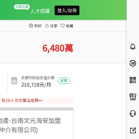
唯一珍藏沐光奢雅雙車電梯豪墅
人才招募
登入/註冊
列印
分享
收藏
6,480
萬
依據你的設定值計算
試算
210,718
元/月
有
28
人也在關注這間👀
動產
-
台南文元海安加盟
仲介有限公司)