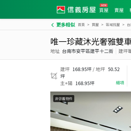
買屋
賣屋
更多相似
首頁
買屋
區域找屋
台
唯一珍藏沐光奢雅雙
地址
台南市安平區建平十二街
建坪
建坪
168.95坪
/ 地坪
50.52
坪
主+陽
168.95坪
細項
非信義物件