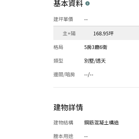
基本資料
建坪單價
--
主+陽
168.95坪
格局
5房3廳6衛
類型
別墅/透天
邊間/暗房
--/--
建物詳情
建物結構
鋼筋混凝土構造
謄本用途
--