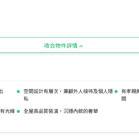
收合物件詳情
出
空間設計有層次，兼顧外人接待及個人隱
有孝親
私
間
都有光線
全屋高品質裝潢，沉穩內斂的奢華