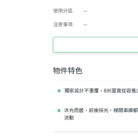
使用分區
--
注意事項
--
物件特色
獨家設計不重覆，8米面寬從容進
沐光而居，前後採光，梯間車庫
流動