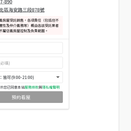
7-890
北區海安路三段878號
義房屋受託銷售，各項責任（包括但不
實性及仲介義務等）概由各該受託業者
不屬信義房屋控制及負責範圍。
可(9:00-21:00)
示您已同意本站
服務條款
與
隱私權聲明
預約看屋