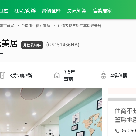
租屋
社區/商辦
實價登錄
房訊知識
信義居家
南市買屋
台南市仁德區買屋
仁德天悅三房平車採光美居
光美居
(GS151466HB)
非信義物件
--
7.5年
3房2廳2衛
4樓/8樓
華廈
住商不
篁房地
06-260