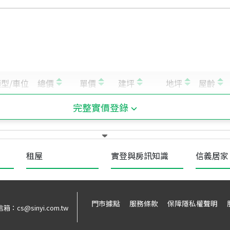
完整實價登錄
租屋
實登與房訊知識
信義居家
門市據點
服務條款
保障隱私權聲明
信箱：
cs@sinyi.com.tw