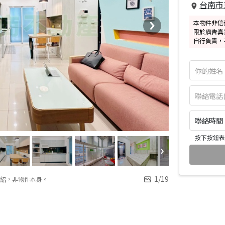
台南市
本物件非信
限於廣告真
自行負責，
聯絡時間：皆
按下按鈕表
1
/
19
紹，非物件本身。