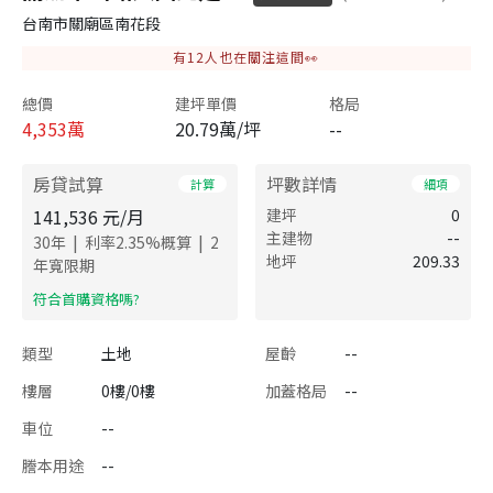
台南市關廟區南花段
有
12
人也在關注這間👀
總價
建坪單價
格局
4,353
萬
20.79萬/坪
--
房貸試算
坪數詳情
計算
細項
141,536
元/月
建坪
0
主建物
--
|
|
30
年
利率
2.35
%概算
2
地坪
209.33
年寬限期
​符合首購資格嗎?
類型
土地
屋齡
--
樓層
0樓/0樓
加蓋格局
--
車位
--
謄本用途
--