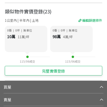
類似物件實價登錄
(
23
)
1公里內 | 半年內 | 土地
編輯篩選條件
0衛
0
坪
無車位
0衛
0
坪
無車位
|
|
|
|
10
萬
98
萬
11
萬/坪
4
萬/坪
115/06
成交
115/06
成交
完整實價登錄
買屋
賣屋