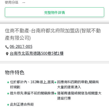
使用分區
--
完整物件詳情
住商不動產
-
台南府都北府院加盟店(智賦不動
產有限公司)
06-2817-005
台南市北區育德路500巷5號1樓
物件特色
位於都計內、182縣道上,面寬
因應南科四期的帶動,關廟有
好規劃
大量的建案湧入
提升原先滯留不前的關廟房價
隨著周邊龍崎開發及相關重大
建設打應
此刻正適合佈局