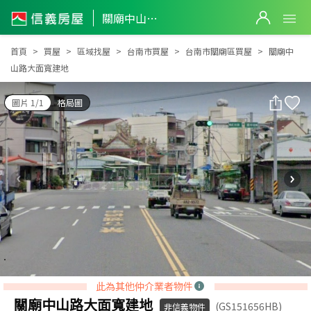
關廟中山路大面寬建地
關廟中山路大面寬建地
首頁
買屋
區域找屋
台南市買屋
台南市關廟區買屋
關廟中
山路大面寬建地
圖片 1/1
格局圖
此為其他仲介業者物件
關廟中山路大面寬建地
(GS151656HB)
非信義物件