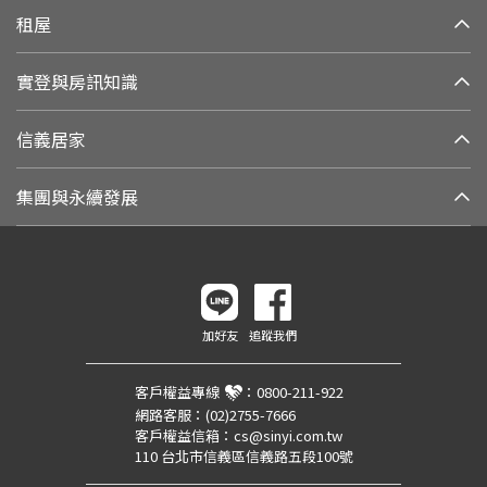
租屋
實登與房訊知識
信義居家
集團與永續發展
加好友
追蹤我們
客戶權益專線
：
0800-211-922
網路客服：
(02)2755-7666
客戶權益信箱：
cs@sinyi.com.tw
110 台北市信義區信義路五段100號