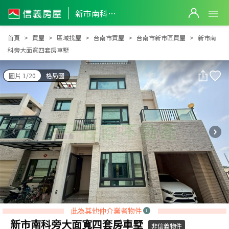
新市南科旁大面寬四套房車墅
新市南科旁大面寬四套房車墅
首頁
買屋
區域找屋
台南市買屋
台南市新市區買屋
新市南
科旁大面寬四套房車墅
圖片 1/20
格局圖
此為其他仲介業者物件
新市南科旁大面寬四套房車墅
非信義物件