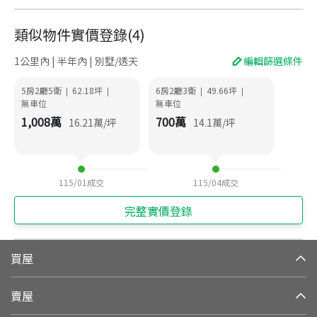
類似物件實價登錄
(
4
)
1公里內 | 半年內 | 別墅/透天
編輯篩選條件
5房2廳5衛
62.18
坪
6房2廳3衛
49.66
坪
|
|
|
|
無車位
無車位
1,008
萬
700
萬
16.21
萬/坪
14.1
萬/坪
115/01
成交
115/04
成交
完整實價登錄
買屋
賣屋