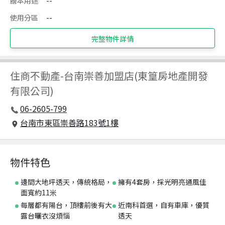
謄本用途
--
使用分區
--
完整物件詳情
住商不動產
-
台南崇善加盟店(東篁房地產開發
有限公司)
06-2605-799
台南市東區崇善路183號1樓
物件特色
邊間大地坪透天，傳統格局，
擁有4套房，採光明亮通風佳
面寬約11米
每層都有陽台，頂樓前後有大
近南科首選，自有車庫，優質
露台曬衣沒煩惱
透天