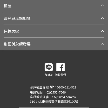
租屋
實登與房訊知識
信義居家
集團與永續發展
加好友
追蹤我們
客戶權益專線
：
0800-211-922
網路客服：
(02)2755-7666
客戶權益信箱：
cs@sinyi.com.tw
110 台北市信義區信義路五段100號