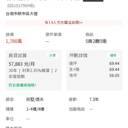
(GS151795HB)
台南市新市區大營
有
14
人也在關注這間👀
總價
建坪單價
格局
1,780
萬
--
5房2廳5衛
房貸試算
坪數詳情
計算
細項
57,883
元/月
建坪
69.44
主+陽
69.44
|
|
30
年
利率
2.35
%概算
2
地坪
56.05
年寬限期
​符合首購資格嗎?
類型
別墅/透天
屋齡
7.3年
樓層
1-4樓/4樓
加蓋格局
--
車位
--