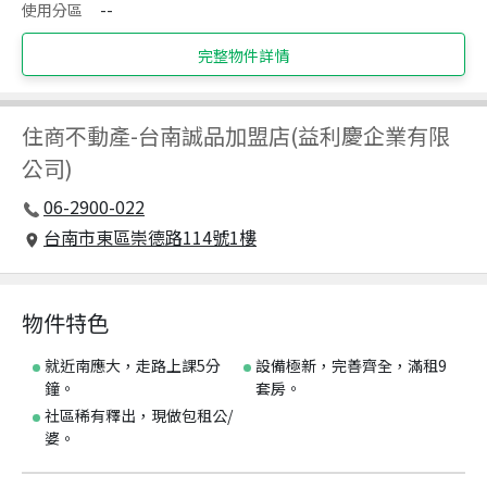
使用分區
--
完整物件詳情
住商不動產
-
台南誠品加盟店(益利慶企業有限
公司)
06-2900-022
台南市東區崇德路114號1樓
物件特色
就近南應大，走路上課5分
設備極新，完善齊全，滿租9
鐘。
套房。
社區稀有釋出，現做包租公/
婆。