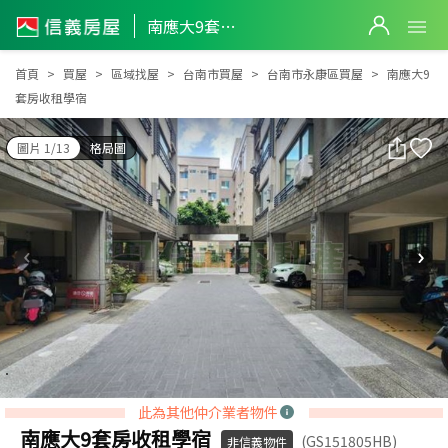
南應大9套房收租學宿
南應大9套房收租學宿
首頁
買屋
區域找屋
台南市買屋
台南市永康區買屋
南應大9
套房收租學宿
圖片 1/13
格局圖
此為其他仲介業者物件
南應大9套房收租學宿
(GS151805HB)
非信義物件