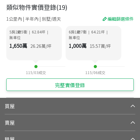
類似物件實價登錄
(
19
)
1公里內 | 半年內 | 別墅/透天
編輯篩選條件
5房2廳5衛
62.84
坪
6房1廳7衛
64.21
坪
|
|
|
|
無車位
無車位
1,650
萬
1,000
萬
26.26
萬/坪
15.57
萬/坪
115/03
成交
115/06
成交
完整實價登錄
買屋
賣屋
租屋