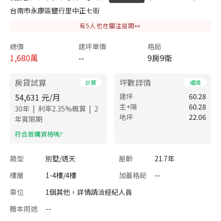
台南市永康區鹽行里中正七街
有
5
人也在關注這間👀
總價
建坪單價
格局
1,680
萬
--
9房9衛
房貸試算
坪數詳情
計算
細項
54,631
元/月
建坪
60.28
主+陽
60.28
|
|
30
年
利率
2.35
%概算
2
地坪
22.06
年寬限期
​符合首購資格嗎?
類型
別墅/透天
屋齡
21.7年
樓層
1-4樓/4樓
加蓋格局
--
車位
1個其他，詳情請洽經紀人員
謄本用途
--