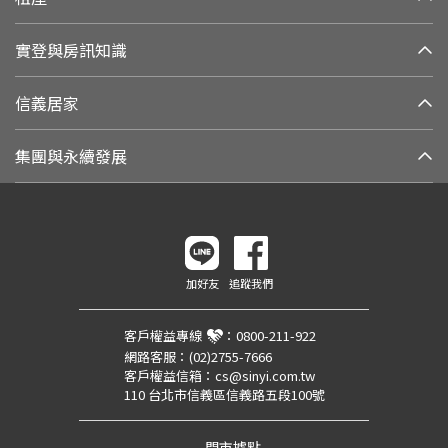
實登與房訊知識
信義居家
集團與永續發展
加好友
追蹤我們
客戶權益專線
：
0800-211-922
網路客服：
(02)2755-7666
客戶權益信箱：
cs@sinyi.com.tw
110 台北市信義區信義路五段100號
門市據點