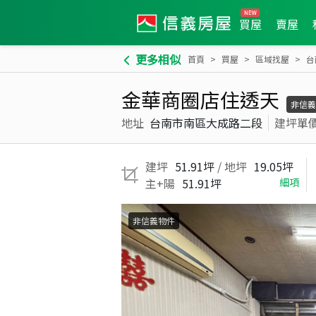
買屋
賣屋
更多相似
首頁
買屋
區域找屋
台
金華商圈店住透天
非信義
地址
台南市南區大成路二段
建坪單
建坪
51.91坪
/ 地坪
19.05坪
主+陽
51.91坪
細項
非信義物件