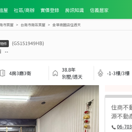
租屋
社區/商辦
實價登錄
房訊知識
信義居家
南市買屋
台南市南區買屋
金華商圈店住透天
(GS151949HB)
物件
價
--
38.8年
4房3廳3衛
-1-3樓/3樓
別墅/透天
住商不
源不動
06-70