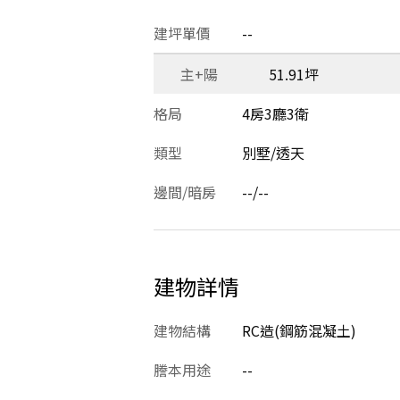
建坪單價
--
主+陽
51.91坪
格局
4房3廳3衛
類型
別墅/透天
邊間/暗房
--/--
建物詳情
建物結構
RC造(鋼筋混凝土)
謄本用途
--