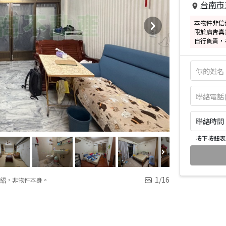
台南市
本物件非信
限於廣告真
自行負責，
聯絡時間：皆
按下按鈕表
1
/
16
紹，非物件本身。