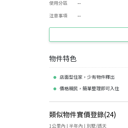
使用分區
--
注意事項
--
物件特色
店面型住家，少有物件釋出
價格親民，簡單整理即可入住
類似物件實價登錄
(
24
)
1公里內 | 半年內 | 別墅/透天