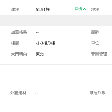
建坪
51.91坪
詳情
地坪
加蓋格局
--
屋齡
樓層
-1-3樓/3樓
車位
大門朝向
東北
警衛管理
外牆建材
--
該層戶數