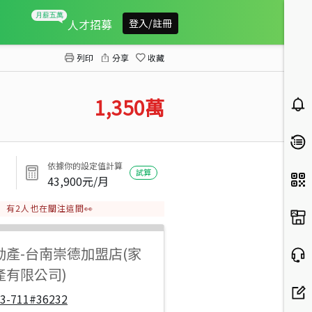
金華商圈店住透天
人才招募
登入/註冊
列印
分享
收藏
1,350
萬
依據你的設定值計算
試算
43,900
元/月
有
2
人也在關注這間👀
動產
-
台南崇德加盟店(家
產有限公司)
33-711#36232