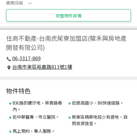
使用分區
--
完整物件詳情
住商不動產
-
台南虎尾寮加盟店(駿禾興房地產
開發有限公司)
06-3317-869
台南市東區裕農路813號1樓
物件特色
8米路的甕仔地，崇善路巷
近德高國小、86快速道路。
內。
近中華醫專、市立醫院。
新東區精華地段少有建地，自
用投資皆宜。
馬上預約，專人服務。