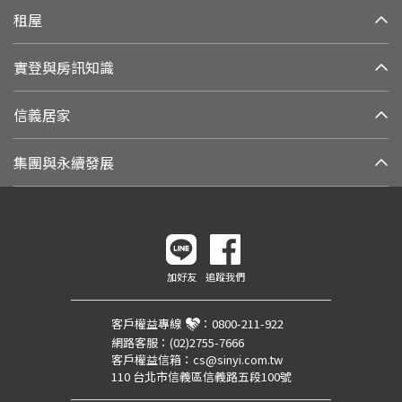
租屋
實登與房訊知識
信義居家
集團與永續發展
加好友
追蹤我們
客戶權益專線
：
0800-211-922
網路客服：
(02)2755-7666
客戶權益信箱：
cs@sinyi.com.tw
110 台北市信義區信義路五段100號