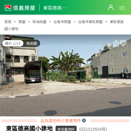
東區德高國小建地
東區德高國小建地
首頁
買屋
區域找屋
台南市買屋
台南市東區買屋
東區德高
國小建地
圖片 1/10
格局圖
此為其他仲介業者物件
東區德高國小建地
(GS151955HB)
非信義物件