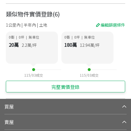
類似物件實價登錄
(
6
)
1公里內 | 半年內 | 土地
編輯篩選條件
0衛
0
坪
無車位
0衛
0
坪
無車位
|
|
|
|
20
萬
180
萬
2.2
萬/坪
12.94
萬/坪
115/03
成交
115/03
成交
完整實價登錄
買屋
賣屋