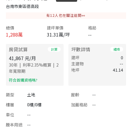
台南市東區德高段
有
12
人也在關注這間👀
總價
建坪單價
格局
1,288
萬
31.31萬/坪
--
房貸試算
坪數詳情
計算
細項
41,867
元/月
建坪
0
主建物
--
|
|
30
年
利率
2.35
%概算
2
地坪
41.14
年寬限期
​符合首購資格嗎?
類型
土地
屋齡
--
樓層
0樓/0樓
加蓋格局
--
車位
--
謄本用途
--