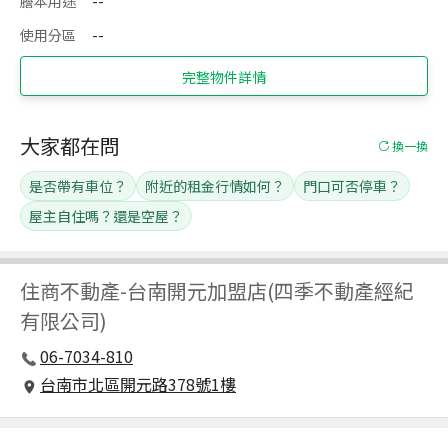
謄本用途
--
使用分區
--
完整物件詳情
大家都在問
換一換
是否帶有車位？
附近的租金行情如何？
門口可否停車？
屋主自住嗎？還是空屋？
住商不動產
-
台南開元加盟店(四季不動產經紀
有限公司)
06-7034-810
台南市北區開元路378號1樓