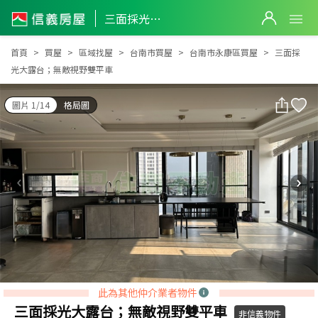
三面採光大露台；無敵視野雙平車
三面採光大露台；無敵視野雙平車
首頁
買屋
區域找屋
台南市買屋
台南市永康區買屋
三面採
光大露台；無敵視野雙平車
圖片 1/14
格局圖
此為其他仲介業者物件
三面採光大露台；無敵視野雙平車
非信義物件