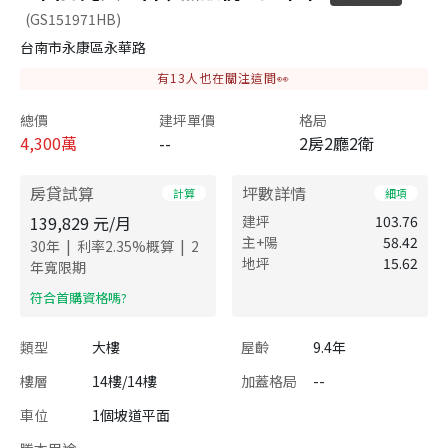
(GS151971HB)
台南市永康區永華路
有
13
人也在關注這間👀
總價
建坪單價
格局
4,300
萬
--
2房2廳2衛
房貸試算
坪數詳情
計算
細項
139,829
元/月
建坪
103.76
主+陽
58.42
|
|
30
年
利率
2.35
%概算
2
地坪
15.62
年寬限期
​符合首購資格嗎?
類型
大樓
屋齡
9.4年
樓層
14樓/14樓
加蓋格局
--
車位
1個坡道平面