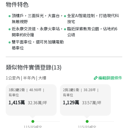
物件特色
頂樓戶，三面採光，大露台，
全室AI智能控制，打造現代科
無敵視野
技宅
近永康交流道、永康火車站，
臨近探索教育公園，佔地約6
開車約8分鐘
公頃
雙平面車位，還可另加購電動
樁車位
類似物件實價登錄
(
13
)
1公里內 | 半年內 | 大樓
編輯篩選條件
3房2廳2衛
48.98
坪
2房2廳1衛
38.28
坪
|
|
|
|
有車位
有車位
1,415
萬
1,129
萬
32.36
萬/坪
33.57
萬/坪
115/05
成交
115/05
成交