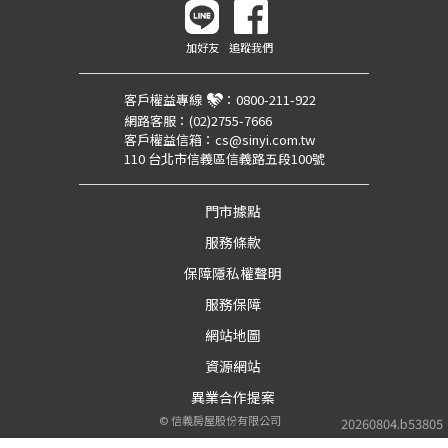
加好友
追蹤我們
客戶權益專線
：
0800-211-922
網路客服：
(02)2755-7666
客戶權益信箱：
cs@sinyi.com.tw
110 台北市信義區信義路五段100號
門市據點
服務條款
保障隱私權聲明
服務保障
網站地圖
資源網站
異業合作提案
©
信義房屋股份有限公司
20260804.b53805