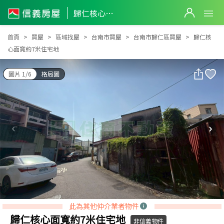
歸仁核心面寬約7米住宅地
歸仁核心面寬約7米住宅地
首頁
買屋
區域找屋
台南市買屋
台南市歸仁區買屋
歸仁核
心面寬約7米住宅地
圖片 1/6
格局圖
此為其他仲介業者物件
歸仁核心面寬約7米住宅地
非信義物件