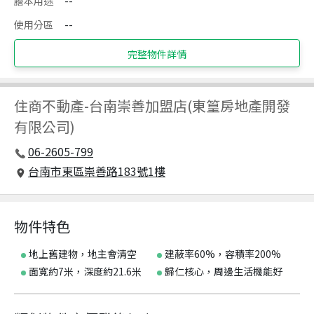
謄本用途
--
使用分區
--
完整物件詳情
住商不動產
-
台南崇善加盟店(東篁房地產開發
有限公司)
06-2605-799
台南市東區崇善路183號1樓
物件特色
地上舊建物，地主會清空
建蔽率60%，容積率200%
面寬約7米，深度約21.6米
歸仁核心，周邊生活機能好