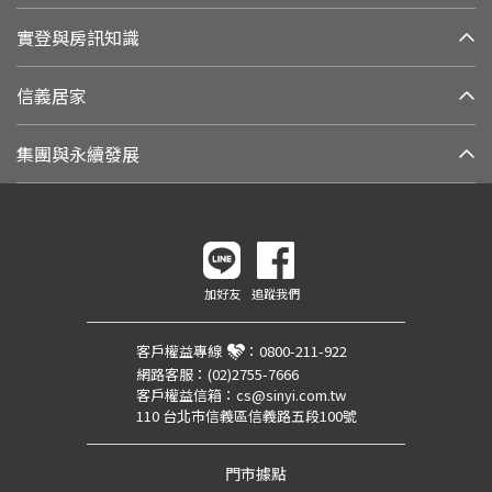
實登與房訊知識
信義居家
集團與永續發展
加好友
追蹤我們
客戶權益專線
：
0800-211-922
網路客服：
(02)2755-7666
客戶權益信箱：
cs@sinyi.com.tw
110 台北市信義區信義路五段100號
門市據點