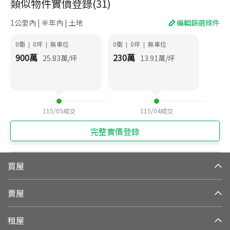
類似物件實價登錄
(
31
)
1公里內 | 半年內 | 土地
編輯篩選條件
0衛
0
坪
無車位
0衛
0
坪
無車位
|
|
|
|
900
萬
230
萬
25.83
萬/坪
13.91
萬/坪
115/05
成交
115/04
成交
完整實價登錄
買屋
賣屋
租屋