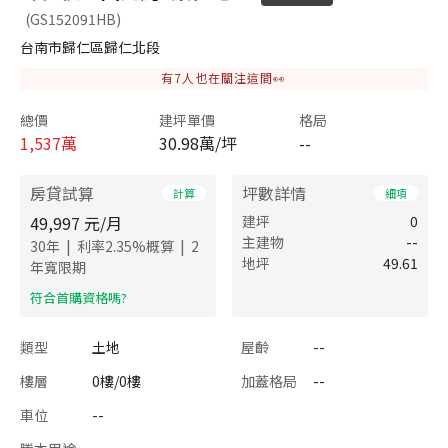
(GS152091HB)
台南市歸仁區歸仁北段
有
7
人也在關注這間👀
總價
建坪單價
格局
1,537
萬
30.98萬/坪
--
房貸試算
坪數詳情
計算
細項
49,997
元/月
建坪
0
主建物
--
|
|
30
年
利率
2.35
%概算
2
地坪
49.61
年寬限期
​符合首購資格嗎?
類型
土地
屋齡
--
樓層
0樓/0樓
加蓋格局
--
車位
--