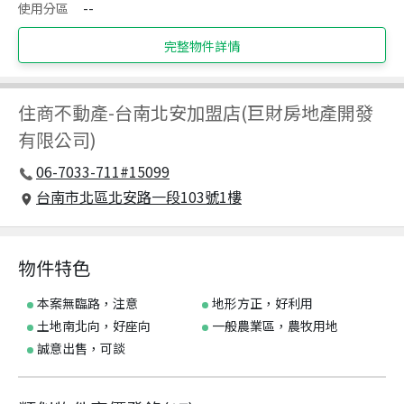
使用分區
--
完整物件詳情
住商不動產
-
台南北安加盟店(巨財房地產開發
有限公司)
06-7033-711#15099
台南市北區北安路一段103號1樓
物件特色
本案無臨路，注意
地形方正，好利用
土地南北向，好座向
一般農業區，農牧用地
誠意出售，可談