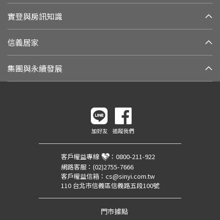
實登與房訊知識
信義居家
集團與永續發展
加好友
追蹤我們
客戶權益專線
：
0800-211-922
網路客服：
(02)2755-7666
客戶權益信箱：
cs@sinyi.com.tw
110 台北市信義區信義路五段100號
門市據點