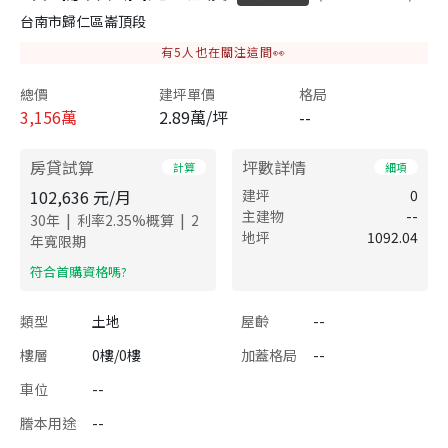
台南市歸仁區崙頂段
有
5
人也在關注這間👀
總價
建坪單價
格局
3,156
萬
2.89萬/坪
--
房貸試算
坪數詳情
計算
細項
102,636
元/月
建坪
0
主建物
--
|
|
30
年
利率
2.35
%概算
2
地坪
1092.04
年寬限期
​符合首購資格嗎?
類型
土地
屋齡
--
樓層
0樓/0樓
加蓋格局
--
車位
--
謄本用途
--