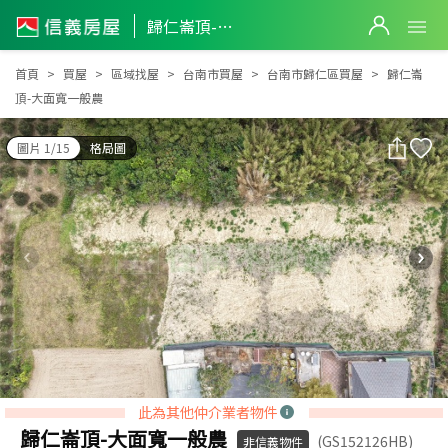
歸仁崙頂-大面寬一般農
歸仁崙頂-大面寬一般農
首頁
買屋
區域找屋
台南市買屋
台南市歸仁區買屋
歸仁崙
頂-大面寬一般農
圖片 1/15
格局圖
此為其他仲介業者物件
歸仁崙頂-大面寬一般農
(GS152126HB)
非信義物件