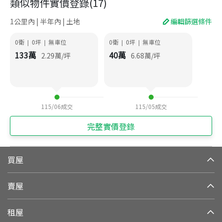
類似物件實價登錄
(
17
)
1公里內 | 半年內 | 土地
編輯篩選條件
0衛
0
坪
無車位
0衛
0
坪
無車位
|
|
|
|
133
萬
40
萬
2.29
萬/坪
6.68
萬/坪
115/06
成交
115/05
成交
完整實價登錄
買屋
賣屋
租屋