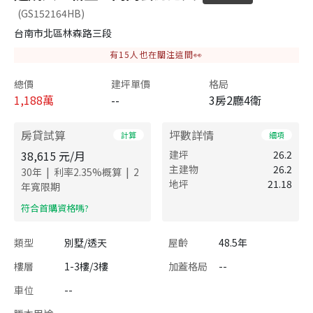
(GS152164HB)
台南市北區林森路三段
有
15
人也在關注這間👀
總價
建坪單價
格局
1,188
萬
--
3房2廳4衛
房貸試算
坪數詳情
計算
細項
38,615
元/月
建坪
26.2
主建物
26.2
|
|
30
年
利率
2.35
%概算
2
地坪
21.18
年寬限期
​符合首購資格嗎?
類型
別墅/透天
屋齡
48.5年
樓層
1-3樓/3樓
加蓋格局
--
車位
--