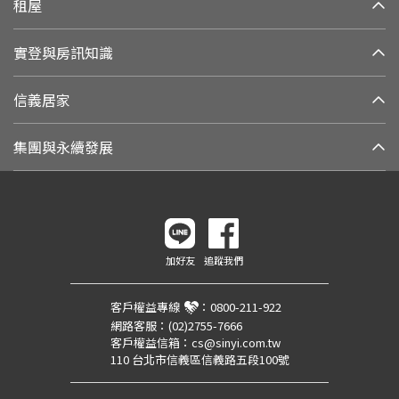
租屋
實登與房訊知識
信義居家
集團與永續發展
加好友
追蹤我們
客戶權益專線
：
0800-211-922
網路客服：
(02)2755-7666
客戶權益信箱：
cs@sinyi.com.tw
110 台北市信義區信義路五段100號