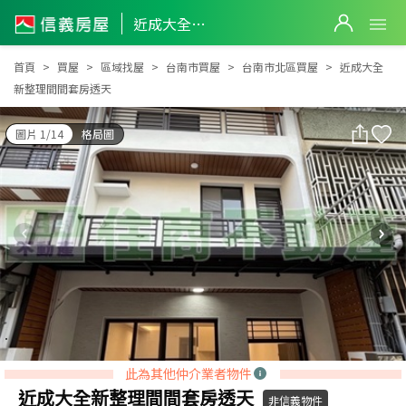
近成大全新整理間間套房透天
近成大全新整理間間套房透天
首頁
買屋
區域找屋
台南市買屋
台南市北區買屋
近成大全
新整理間間套房透天
圖片 1/14
格局圖
此為其他仲介業者物件
近成大全新整理間間套房透天
非信義物件