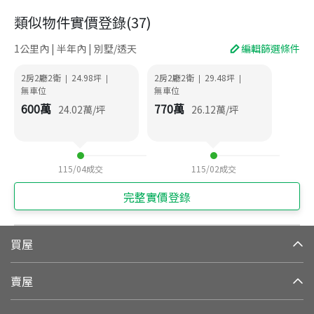
類似物件實價登錄
(
37
)
1公里內 | 半年內 | 別墅/透天
編輯篩選條件
2房2廳2衛
24.98
坪
2房2廳2衛
29.48
坪
|
|
|
|
無車位
無車位
600
萬
770
萬
24.02
萬/坪
26.12
萬/坪
115/04
成交
115/02
成交
完整實價登錄
買屋
賣屋