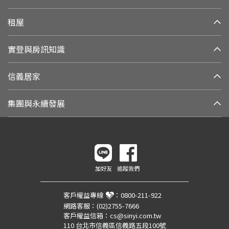
租屋
實登與房訊知識
信義居家
集團與永續發展
加好友
追蹤我們
客戶權益專線
：
0800-211-922
網路客服：
(02)2755-7666
客戶權益信箱：
cs@sinyi.com.tw
110 台北市信義區信義路五段100號