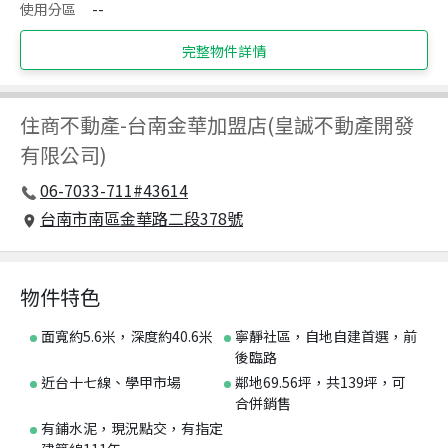
使用分區
--
完整物件詳情
住商不動產
-
台南金華加盟店(皇誠不動產開發
有限公司)
06-7033-711#43614
台南市南區金華路二段378號
物件特色
面寬約5.6米，深度約40.6米
寧靜社區，自地自建首選，前
後臨路
近台十七線、學甲市場
鄰地69.56坪，共139坪，可
合併銷售
有鋪水泥，現況點交，有指定