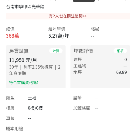
台南市學甲區光華段
有
2
人也在關注這間👀
總價
建坪單價
格局
368
萬
5.27萬/坪
--
房貸試算
坪數詳情
計算
細項
11,950
元/月
建坪
0
主建物
--
|
|
30
年
利率
2.35
%概算
2
地坪
69.89
年寬限期
​符合首購資格嗎?
類型
土地
屋齡
--
樓層
0樓/0樓
加蓋格局
--
車位
--
謄本用途
--