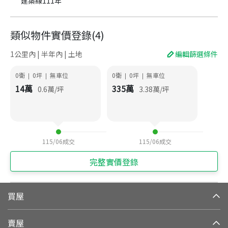
建築線111年
類似物件實價登錄
(
4
)
1公里內 | 半年內 | 土地
編輯篩選條件
0衛
0
坪
無車位
0衛
0
坪
無車位
|
|
|
|
14
萬
335
萬
0.6
萬/坪
3.38
萬/坪
115/06
成交
115/06
成交
完整實價登錄
買屋
賣屋