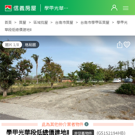
學甲光華段低總價建地Ⅱ
學甲光華段低總價建地Ⅱ
首頁
買屋
區域找屋
台南市買屋
台南市學甲區買屋
學甲光
華段低總價建地Ⅱ
圖片 1/8
格局圖
此為其他仲介業者物件
學甲光華段低總價建地Ⅱ
(GS152194HB)
非信義物件