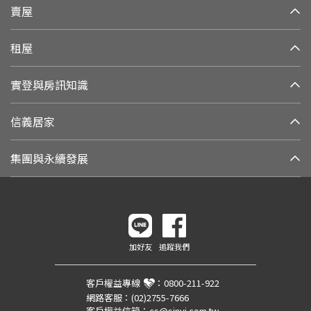
賣屋
租屋
實登與房訊知識
信義居家
集團與永續發展
加好友
追蹤我們
客戶權益專線
：
0800-211-922
網路客服：
(02)2755-7666
客戶權益信箱：
cs@sinyi.com.tw