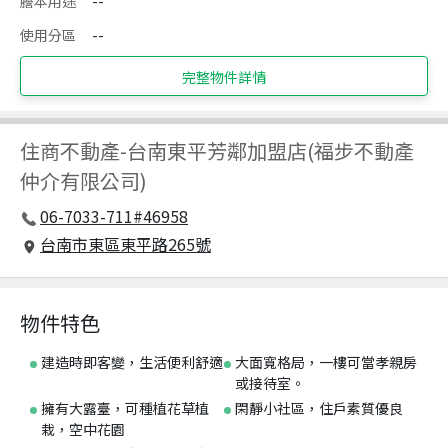
謄本用途
--
使用分區
--
完整物件詳情
住商不動產
-
台南東平芳鄰加盟店(福步不動產
仲介有限公司)
06-7033-711#46958
台南市東區東平路265號
物件特色
建造時即客變，生活便利舒適
大面寬格局，一樓可當孝親房
或接待室。
擁有大露臺，可種植花草植
閑靜小社區，住戶素質優良
栽，空中花園