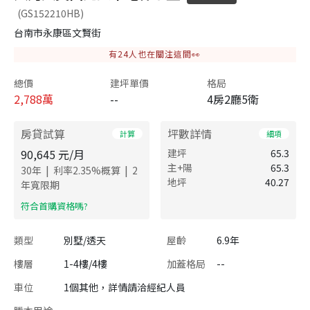
(GS152210HB)
台南市永康區文賢街
有
24
人也在關注這間👀
總價
建坪單價
格局
2,788
萬
--
4房2廳5衛
房貸試算
坪數詳情
計算
細項
90,645
元/月
建坪
65.3
主+陽
65.3
|
|
30
年
利率
2.35
%概算
2
地坪
40.27
年寬限期
​符合首購資格嗎?
類型
別墅/透天
屋齡
6.9年
樓層
1-4樓/4樓
加蓋格局
--
車位
1個其他，詳情請洽經紀人員