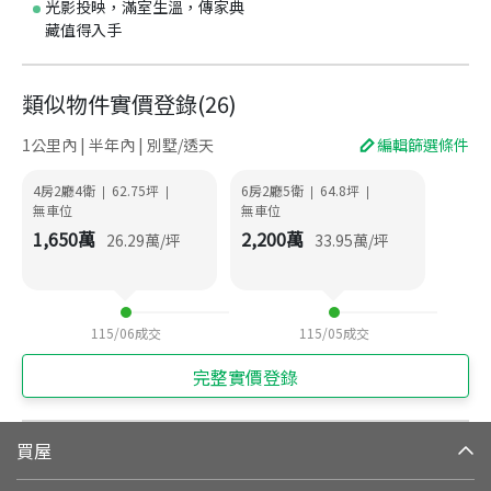
光影投映，滿室生溫，傳家典
藏值得入手
類似物件實價登錄
(
26
)
1公里內 | 半年內 | 別墅/透天
編輯篩選條件
4房2廳4衛
62.75
坪
6房2廳5衛
64.8
坪
|
|
|
|
無車位
無車位
1,650
萬
2,200
萬
26.29
萬/坪
33.95
萬/坪
115/06
成交
115/05
成交
完整實價登錄
買屋