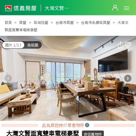
大灣文賢面寬雙車電梯豪墅
大灣文賢面寬雙車電梯豪墅
首頁
買屋
區域找屋
台南市買屋
台南市永康區買屋
大灣文
賢面寬雙車電梯豪墅
圖片 1/17
格局圖
此為其他仲介業者物件
大灣文賢面寬雙車電梯豪墅
非信義物件