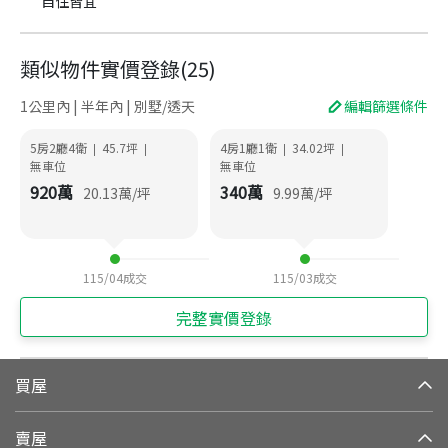
自住皆宜
類似物件實價登錄
(
25
)
1公里內 | 半年內 | 別墅/透天
編輯篩選條件
5房2廳4衛
45.7
坪
4房1廳1衛
34.02
坪
|
|
|
|
無車位
無車位
920
萬
340
萬
20.13
萬/坪
9.99
萬/坪
115/04
成交
115/03
成交
完整實價登錄
買屋
賣屋