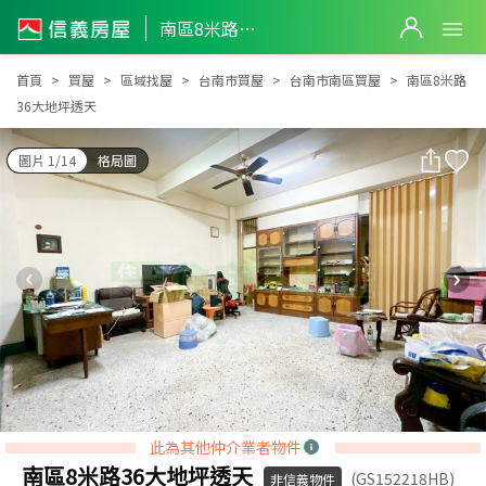
南區8米路36大地坪透天
南區8米路36大地坪透天
首頁
買屋
區域找屋
台南市買屋
台南市南區買屋
南區8米路
36大地坪透天
圖片 1/14
格局圖
此為其他仲介業者物件
南區8米路36大地坪透天
(GS152218HB)
非信義物件