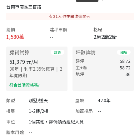
台南市南區三官路
有
21
人也在關注這間👀
總價
建坪單價
格局
1,580
萬
--
2房2廳2衛
房貸試算
坪數詳情
計算
細項
51,379
元/月
建坪
58.72
主+陽
58.72
|
|
30
年
利率
2.35
%概算
2
地坪
36
年寬限期
​符合首購資格嗎?
類型
別墅/透天
屋齡
42.0年
樓層
1-2樓/2樓
加蓋格局
--
車位
1個其他，詳情請洽經紀人員
謄本用途
--