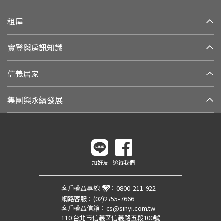
租屋
實登與房訊知識
信義居家
集團與永續發展
加好友
追蹤我們
客戶權益專線
：
0800-211-922
網路客服：
(02)2755-7666
客戶權益信箱：
cs@sinyi.com.tw
110 台北市信義區信義路五段100號