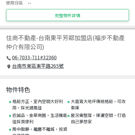
使用分區
--
完整物件詳情
住商不動產
-
台南東平芳鄰加盟店(福步不動產
仲介有限公司)
06-7033-711#32360
台南市東區東平路265號
物件特色
格局方正，室內空間大好利
大面寬大地坪傳統格局，可改
用，採光通風佳
車庫
近誠品、金華商圈，生活機能
屋況需整理，揮灑空間，打造
佳採買便利
自己夢想家
鬧中取靜，離塵不離城，投資