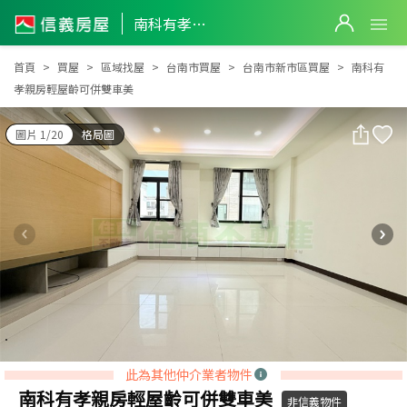
南科有孝親房輕屋齡可併雙車美
南科有孝親房輕屋齡可併雙車美
首頁
買屋
區域找屋
台南市買屋
台南市新市區買屋
南科有
孝親房輕屋齡可併雙車美
圖片 1/20
格局圖
此為其他仲介業者物件
南科有孝親房輕屋齡可併雙車美
非信義物件