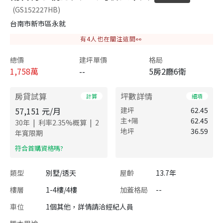
(GS152227HB)
台南市新市區永就
有
4
人也在關注這間👀
總價
建坪單價
格局
1,758
萬
--
5房2廳6衛
房貸試算
坪數詳情
計算
細項
57,151
元/月
建坪
62.45
主+陽
62.45
|
|
30
年
利率
2.35
%概算
2
地坪
36.59
年寬限期
​符合首購資格嗎?
類型
別墅/透天
屋齡
13.7年
樓層
1-4樓/4樓
加蓋格局
--
車位
1個其他，詳情請洽經紀人員