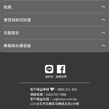
租屋
實登與房訊知識
信義居家
集團與永續發展
加好友
追蹤我們
客戶權益專線
：
0800-211-922
網路客服：
(02)2755-7666
客戶權益信箱：
cs@sinyi.com.tw
110 台北市信義區信義路五段100號