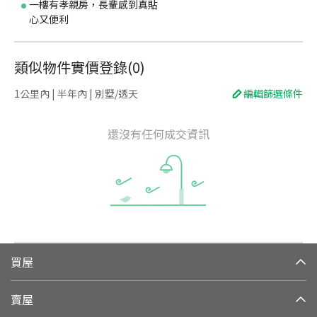
一樓有孝親房，長輩感到真貼
心又便利
類似物件實價登錄
(
0
)
1公里內 | 半年內 | 別墅/透天
編輯篩選條件
還沒有任何成交資訊
買屋
賣屋