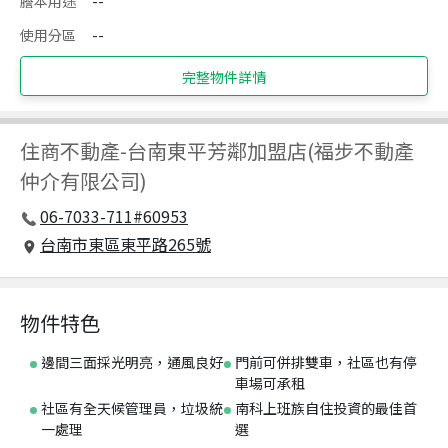
謄本用途
--
使用分區
--
完整物件詳情
住商不動產
-
台南東平芳鄰加盟店(福步不動產
仲介有限公司)
06-7033-711#60953
台南市東區東平路265號
物件特色
邊間三面採光明亮，通風良好
門前可併排雙車，社區也有停
車場可承租
社區有全天候管理員，垃圾統
南科上班族自住投資的最佳首
一處理
選