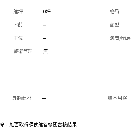
建坪
0坪
格局
屋齡
--
類型
車位
--
邊間/暗房
警衛管理
無
外牆建材
--
謄本用途
令，能否取得須俟建管機關審核結果。