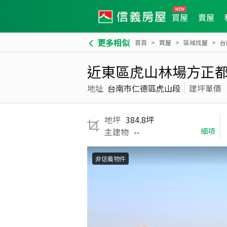
買屋
賣屋
更多相似
首頁
買屋
區域找屋
台
近東區虎山林場方正
地址
台南市仁德區虎山段
建坪單價
地坪
384.8坪
主建物
--
細項
非信義物件