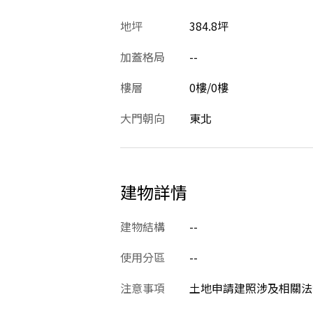
地坪
384.8坪
加蓋格局
--
樓層
0樓/0樓
大門朝向
東北
建物詳情
建物結構
--
使用分區
--
注意事項
土地申請建照涉及相關法