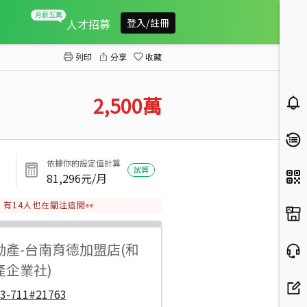
近東區虎山林場方正都內農地
人才招募
登入/註冊
列印
分享
收藏
2,500
萬
依據你的設定值計算
試算
81,296
元/月
有
14
人也在關注這間👀
動產
-
台南育德加盟店(和
產企業社)
33-711#21763