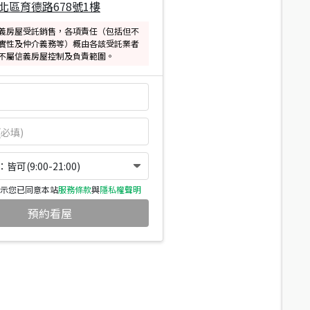
北區育德路678號1樓
義房屋受託銷售，各項責任（包括但不
實性及仲介義務等）概由各該受託業者
不屬信義房屋控制及負責範圍。
可(9:00-21:00)
示您已同意本站
服務條款
與
隱私權聲明
預約看屋