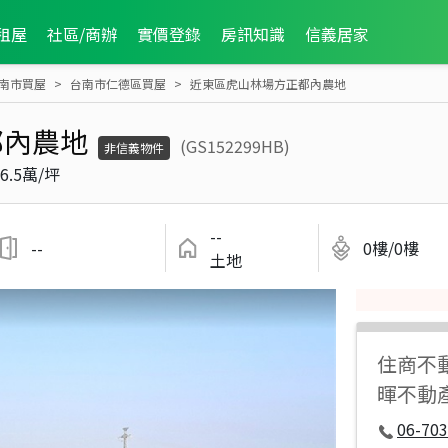
租屋
社區/商辦
實價登錄
房訊知識
信義居家
南市買屋
台南市仁德區買屋
近東區虎山林場方正都內農地
都內農地
(GS152299HB)
非信義物件
6.5萬/坪
--
--
0樓/0樓
土地
住商不
暉不動
06-70