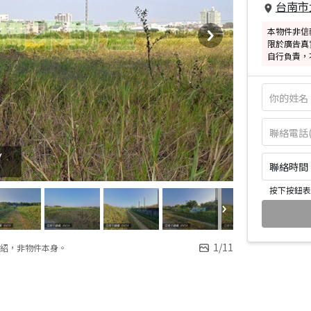
台南市
本物件非信
限於廣告真
自行負責，
聯絡時間：皆
按下按鈕表
1
/
11
紹，非物件本身。