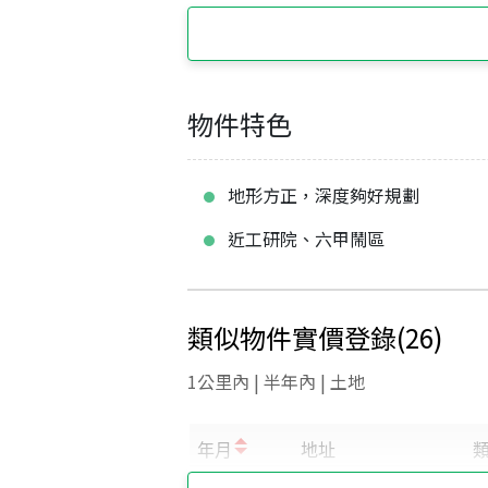
物件特色
地形方正，深度夠好規劃
近工研院、六甲鬧區
類似物件實價登錄
(
26
)
1公里內 | 半年內 | 土地