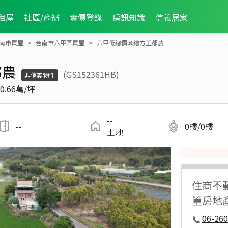
租屋
社區/商辦
實價登錄
房訊知識
信義居家
南市買屋
台南市六甲區買屋
六甲低總價套繪方正都農
都農
(GS152361HB)
非信義物件
0.66萬/坪
--
--
0樓/0樓
土地
住商不
篁房地
06-260