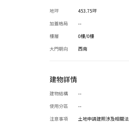
地坪
453.75坪
加蓋格局
--
樓層
0樓/0樓
大門朝向
西南
建物詳情
建物結構
--
使用分區
--
注意事項
土地申請建照涉及相關法