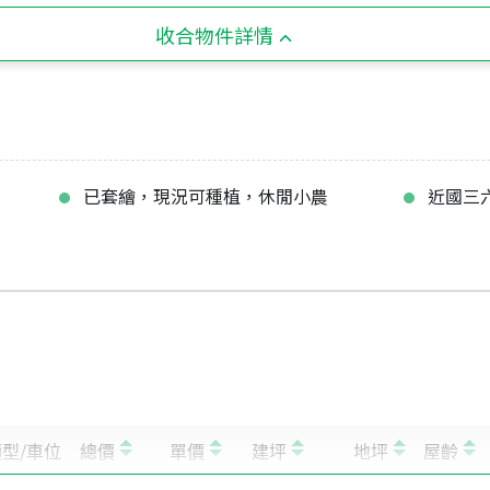
收合物件詳情
已套繪，現況可種植，休閒小農
近國三