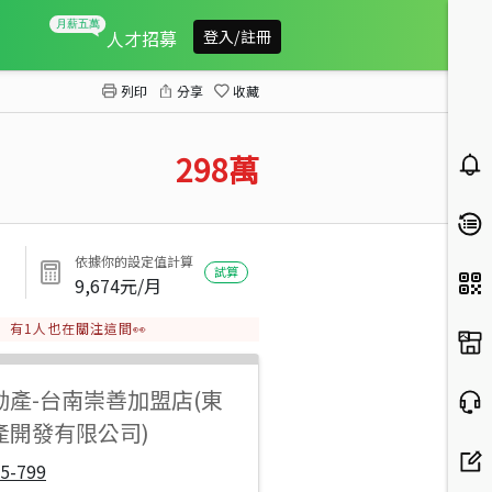
六甲低總價套繪方正都農
人才招募
登入/註冊
列印
分享
收藏
298
萬
依據你的設定值計算
試算
9,674
元/月
有
1
人也在關注這間👀
動產
-
台南崇善加盟店(東
產開發有限公司)
5-799