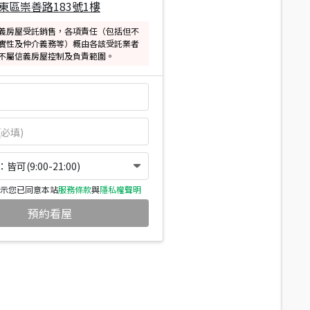
東區崇善路183號1樓
義房屋受託銷售，各項責任（包括但不
實性及仲介義務等）概由各該受託業者
不屬信義房屋控制及負責範圍。
可(9:00-21:00)
示您已同意本站
服務條款
與
隱私權聲明
預約看屋