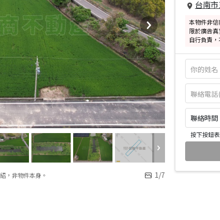
台南市
本物件非信
限於廣告真
自行負責，
聯絡時間：皆
按下按鈕表
1
/
7
紹，非物件本身。