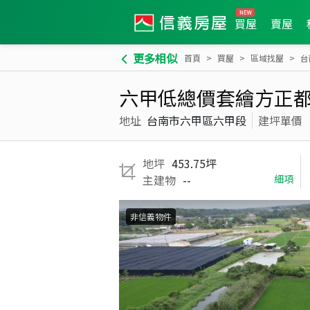
買屋
賣屋
更多相似
首頁
買屋
區域找屋
台
六甲低總價套繪方正
地址
台南市六甲區六甲段
建坪單價
地坪
453.75坪
主建物
--
細項
非信義物件