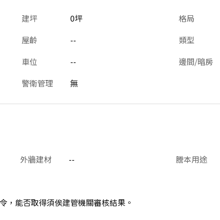
建坪
0坪
格局
屋齡
--
類型
車位
--
邊間/暗房
警衛管理
無
外牆建材
--
謄本用途
令，能否取得須俟建管機關審核結果。