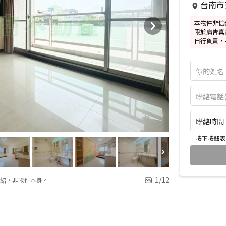
台南市
本物件非信
限於廣告真
自行負責，
聯絡時間：皆
按下按鈕表
1
/
12
紹，非物件本身。