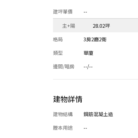
建坪單價
--
主+陽
28.02坪
格局
3房2廳2衛
類型
華廈
邊間/暗房
--/--
建物詳情
建物結構
鋼筋混凝土造
謄本用途
--