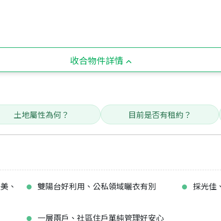
收合物件詳情
土地屬性為何？
目前是否有租約？
是美、
雙陽台好利用、公私領域曬衣有別
採光佳
一層兩戶、社區住戶單純管理好安心