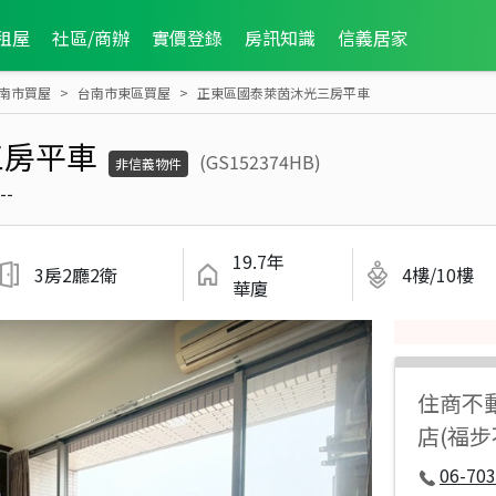
租屋
社區/商辦
實價登錄
房訊知識
信義居家
南市買屋
台南市東區買屋
正東區國泰萊茵沐光三房平車
三房平車
(GS152374HB)
非信義物件
--
19.7年
3房2廳2衛
4樓/10樓
華廈
住商不
店(福
06-70