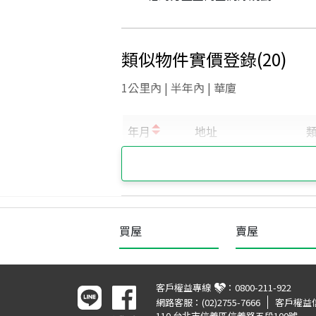
類似物件實價登錄
(
20
)
1公里內 | 半年內 | 華廈
買屋
賣屋
客戶權益專線
：
0800-211-922
網路客服：
(02)2755-7666
客戶權益
110 台北市信義區信義路五段100號