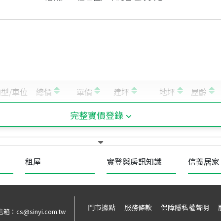
完整實價登錄
租屋
實登與房訊知識
信義居家
門市據點
服務條款
保障隱私權聲明
信箱：
cs@sinyi.com.tw