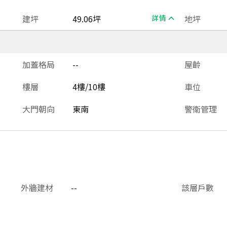
建坪
49.06坪
詳情
地坪
加蓋格局
--
屋齡
樓層
4樓/10樓
車位
大門朝向
東南
警衛管理
外牆建材
--
該層戶數