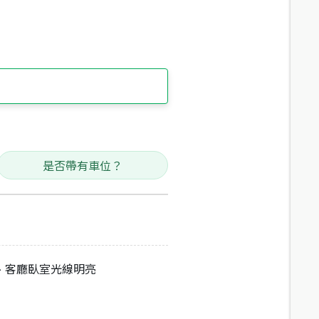
是否帶有車位？
、客廳臥室光線明亮