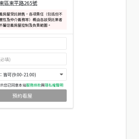
東區東平路265號
義房屋受託銷售，各項責任（包括但不
實性及仲介義務等）概由各該受託業者
不屬信義房屋控制及負責範圍。
可(9:00-21:00)
示您已同意本站
服務條款
與
隱私權聲明
預約看屋