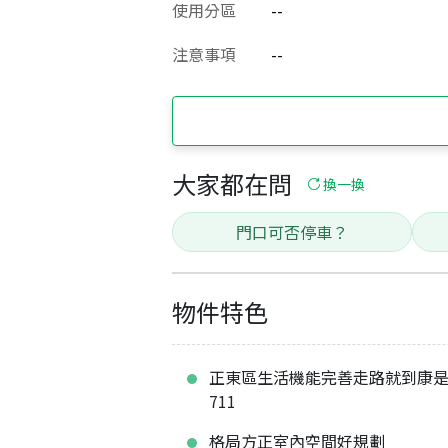
使用分區
--
注意事項
--
大家都在問
換一換
門口可否停車？
物件特色
正東區生活機能完善走路就到康
711
格局方正室內空間好規劃