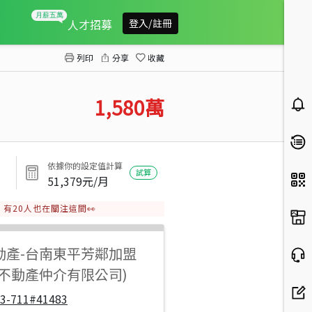
正東區國泰萊茵沐光三房平車
人才招募
登入/註冊
列印
分享
收藏
1,580
萬
依據你的設定值計算
試算
51,379
元/月
有
20
人也在關注這間👀
動產
-
台南東平芳鄰加盟
步不動產仲介有限公司)
33-711#41483