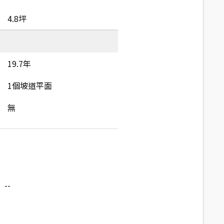
4.8坪
19.7年
1個坡道平面
無
--