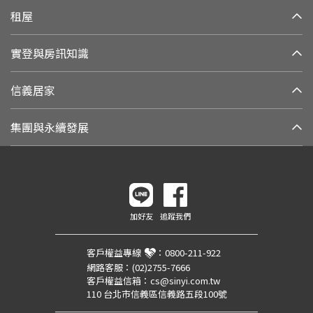
租屋
實登與房訊知識
信義居家
集團與永續發展
加好友
追蹤我們
客戶權益專線
：
0800-211-922
網路客服：
(02)2755-7666
客戶權益信箱：
cs@sinyi.com.tw
110 台北市信義區信義路五段100號