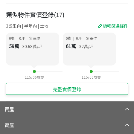
類似物件實價登錄
(
17
)
1公里內 | 半年內 | 土地
編輯篩選條件
0衛
0
坪
無車位
0衛
0
坪
無車位
|
|
|
|
59
萬
61
萬
30.68
萬/坪
32
萬/坪
115/06
成交
115/06
成交
完整實價登錄
買屋
賣屋