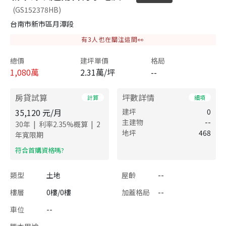
(GS152378HB)
台南市新市區月潭段
有
3
人也在關注這間👀
總價
建坪單價
格局
1,080
萬
2.31萬/坪
--
房貸試算
坪數詳情
計算
細項
35,120
元/月
建坪
0
主建物
--
|
|
30
年
利率
2.35
%概算
2
地坪
468
年寬限期
​符合首購資格嗎?
類型
土地
屋齡
--
樓層
0樓/0樓
加蓋格局
--
車位
--