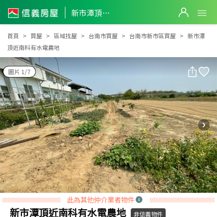
新市潭頂近南科有水電農地
新市潭頂近南科有水電農地
首頁
買屋
區域找屋
台南市買屋
台南市新市區買屋
新市潭
頂近南科有水電農地
圖片 1/7
此為其他仲介業者物件
新市潭頂近南科有水電農地
非信義物件