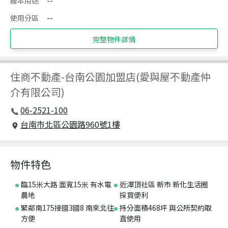
謄本用途
--
使用分區
--
完整物件詳情
住商不動產
-
台南公園加盟店(愛與屋不動產仲
介有限公司)
06-2521-100
台南市北區公園路960號1樓
物件特色
臨15米大路 面寬15米 有水電
近潭頂社區 新市 新化生活圈
農地
採買便利
緊鄰南175接國3國8 南來北往
持分面積468坪 與公所契約取
方便
直使用