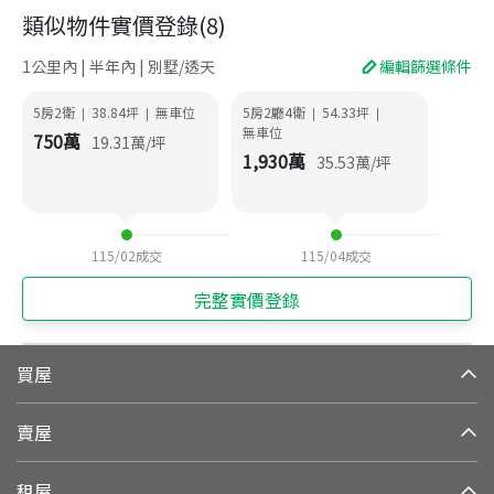
類似物件實價登錄
(
8
)
1公里內 | 半年內 | 別墅/透天
編輯篩選條件
5房2衛
38.84
坪
無車位
5房2廳4衛
54.33
坪
|
|
|
|
無車位
750
萬
19.31
萬/坪
1,930
萬
35.53
萬/坪
115/02
成交
115/04
成交
完整實價登錄
買屋
賣屋
租屋