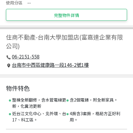
使用分區
--
完整物件詳情
住商不動產
-
台南大學加盟店(富嘉達企業有限
公司)
06-2151-558
台南市中西區健康路一段146-2號1樓
物件特色
整棟全新翻修，含水管電線更
含2個電錶，附全新家具。
新，化糞池更新
近台江文化中心、北外環、台
4房含3套房，格局方正好利
17、科工區。
用。