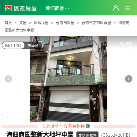
海佃商圈整新大地坪車墅
海佃商圈整新大地坪車墅
首頁
買屋
區域找屋
台南市買屋
台南市安南區買屋
海佃商
圈整新大地坪車墅
圖片 1/20
格局圖
此為其他仲介業者物件
海佃商圈整新大地坪車墅
(GS152420HB)
非信義物件