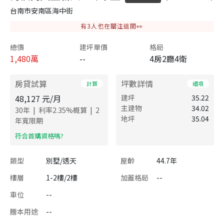
台南市安南區海中街
有
3
人也在關注這間👀
總價
建坪單價
格局
1,480
萬
--
4房2廳4衛
房貸試算
坪數詳情
計算
細項
48,127
元/月
建坪
35.22
主建物
34.02
|
|
30
年
利率
2.35
%概算
2
地坪
35.04
年寬限期
​符合首購資格嗎?
類型
別墅/透天
屋齡
44.7年
樓層
1-2樓/2樓
加蓋格局
--
車位
--
謄本用途
--