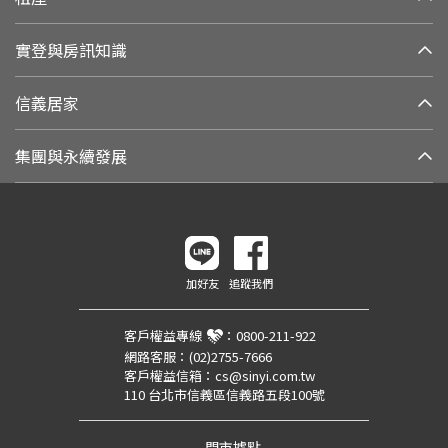
實登與房訊知識
信義居家
集團與永續發展
加好友
追蹤我們
客戶權益專線
：
0800-211-922
網路客服：
(02)2755-7666
客戶權益信箱：
cs@sinyi.com.tw
110 台北市信義區信義路五段100號
門市據點