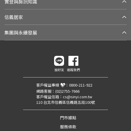
實登與房訊知識
信義居家
集團與永續發展
加好友
追蹤我們
客戶權益專線
：
0800-211-922
網路客服：
(02)2755-7666
客戶權益信箱：
cs@sinyi.com.tw
110 台北市信義區信義路五段100號
門市據點
服務條款