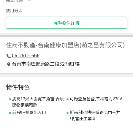
謄本用途
--
使用分區
--
完整物件詳情
住商不動產
-
台南健康加盟店(萌之邑有限公司)
06-2615-666
台南市南區健康路二段327號1樓
物件特色
挑高12米大面寬三角窗,合法
可廠登及營登,三相電力220V
建物鋼構廠房
前+後+側邊出入口
近南科84快速道路北門玉井
線,官田工業區