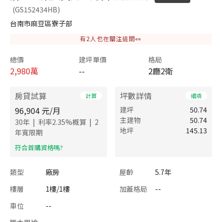
(GS152434HB)
台南市麻豆區寮子部
有
2
人也在關注這間👀
總價
建坪單價
格局
2,980
萬
--
2廳2衛
房貸試算
坪數詳情
計算
細項
96,904
元/月
建坪
50.74
主建物
50.74
|
|
30
年
利率
2.35
%概算
2
地坪
145.13
年寬限期
​符合首購資格嗎?
類型
廠房
屋齡
5.7年
樓層
1樓/1樓
加蓋格局
--
車位
--