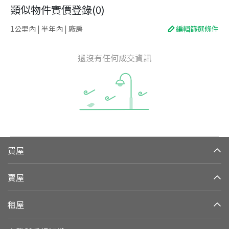
類似物件實價登錄
(
0
)
1公里內 | 半年內 | 廠房
編輯篩選條件
還沒有任何成交資訊
買屋
賣屋
租屋