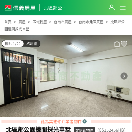
北區鄰公園邊間採光車墅
北區鄰公園邊間採光車墅
首頁
買屋
區域找屋
台南市買屋
台南市北區買屋
北區鄰公
園邊間採光車墅
圖片 1/20
格局圖
此為其他仲介業者物件
北區鄰公園邊間採光車墅
(GS152456HB)
非信義物件