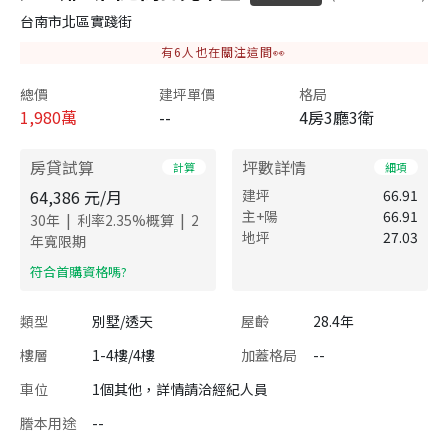
台南市北區實踐街
有
6
人也在關注這間👀
總價
建坪單價
格局
1,980
萬
--
4房3廳3衛
房貸試算
坪數詳情
計算
細項
64,386
元/月
建坪
66.91
主+陽
66.91
|
|
30
年
利率
2.35
%概算
2
地坪
27.03
年寬限期
​符合首購資格嗎?
類型
別墅/透天
屋齡
28.4年
樓層
1-4樓/4樓
加蓋格局
--
車位
1個其他，詳情請洽經紀人員
謄本用途
--