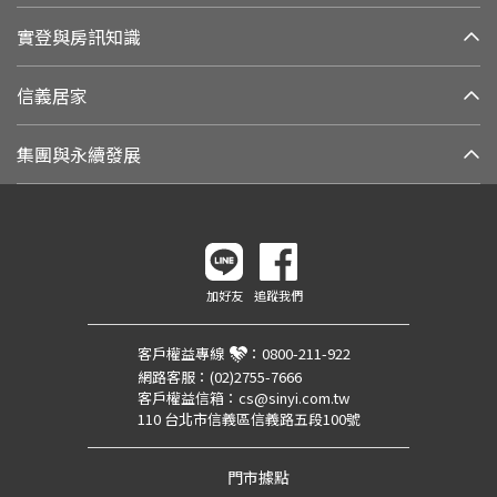
實登與房訊知識
信義居家
集團與永續發展
加好友
追蹤我們
客戶權益專線
：
0800-211-922
網路客服：
(02)2755-7666
客戶權益信箱：
cs@sinyi.com.tw
110 台北市信義區信義路五段100號
門市據點