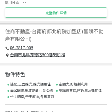
使用分區
--
完整物件詳情
住商不動產
-
台南府都北府院加盟店(智賦不動
產有限公司)
06-2817-005
台南市北區育德路500巷5號1樓
物件特色
邊間,三面採光,採光通風佳
空間大,好規劃利用
面公園綠海,走路即可到公園
地點位置佳,附近生活機能佳
坐北朝南,帝王座向,冬暖夏涼