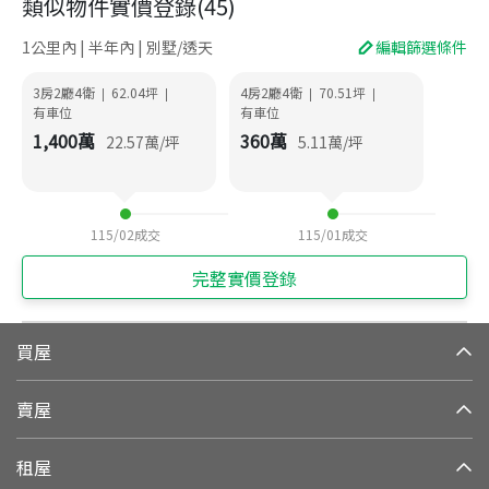
類似物件實價登錄
(
45
)
1公里內 | 半年內 | 別墅/透天
編輯篩選條件
3房2廳4衛
62.04
坪
4房2廳4衛
70.51
坪
|
|
|
|
有車位
有車位
1,400
萬
360
萬
22.57
萬/坪
5.11
萬/坪
115/02
成交
115/01
成交
完整實價登錄
買屋
賣屋
租屋