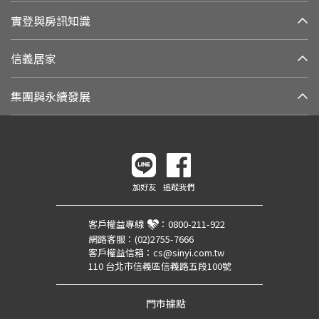
實登與房訊知識
信義居家
集團與永續發展
加好友
追蹤我們
客戶權益專線
：
0800-211-922
網路客服：
(02)2755-7666
客戶權益信箱：
cs@sinyi.com.tw
110 台北市信義區信義路五段100號
門市據點