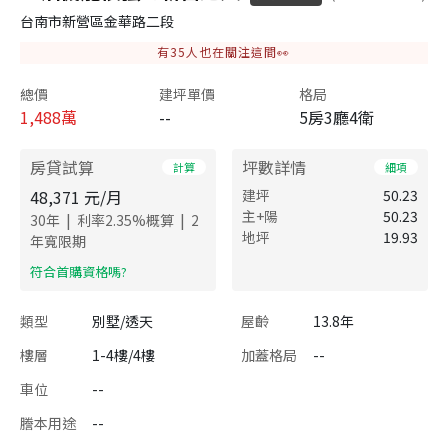
台南市新營區金華路二段
有
35
人也在關注這間👀
總價
建坪單價
格局
1,488
萬
--
5房3廳4衛
房貸試算
坪數詳情
計算
細項
48,371
元/月
建坪
50.23
主+陽
50.23
|
|
30
年
利率
2.35
%概算
2
地坪
19.93
年寬限期
​符合首購資格嗎?
類型
別墅/透天
屋齡
13.8年
樓層
1-4樓/4樓
加蓋格局
--
車位
--
謄本用途
--