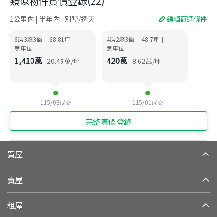
類似物件實價登錄
(
22
)
1公里內 | 半年內 | 別墅/透天
編輯篩選條件
6房3廳3衛
68.81
坪
4房2廳3衛
48.7
坪
|
|
|
|
無車位
無車位
1,410
萬
420
萬
20.49
萬/坪
8.62
萬/坪
115/03
成交
115/01
成交
完整實價登錄
買屋
賣屋
租屋