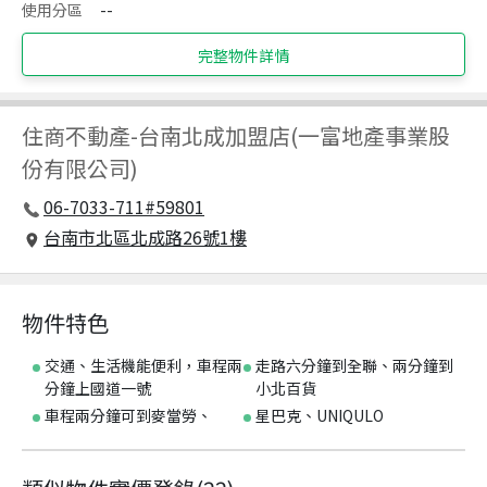
使用分區
--
完整物件詳情
住商不動產
-
台南北成加盟店(一富地產事業股
份有限公司)
06-7033-711#59801
台南市北區北成路26號1樓
物件特色
交通、生活機能便利，車程兩
走路六分鐘到全聯、兩分鐘到
分鐘上國道一號
小北百貨
車程兩分鐘可到麥當勞、
星巴克、UNIQULO