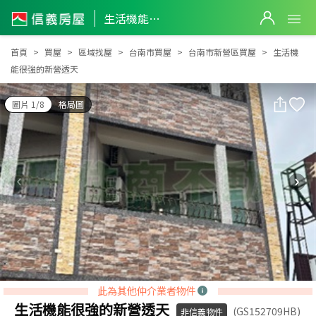
生活機能很強的新營透天
生活機能很強的新營透天
首頁
買屋
區域找屋
台南市買屋
台南市新營區買屋
生活機
能很強的新營透天
圖片 1/8
格局圖
此為其他仲介業者物件
生活機能很強的新營透天
(GS152709HB)
非信義物件