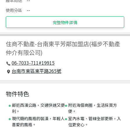
謄本用途
--
使用分區
--
完整物件詳情
住商不動產
-
台南東平芳鄰加盟店(福步不動產
仲介有限公司)
06-7033-711#19915
台南市東區東平路265號
物件特色
鄰近西濱公路，交通快速又便
附近海佃商圈，生活採買方
利。
便。
現代簡約風格的裝潢，年輕人
室內水電、管線全部更新，入
喜愛的風格。
住更安心。