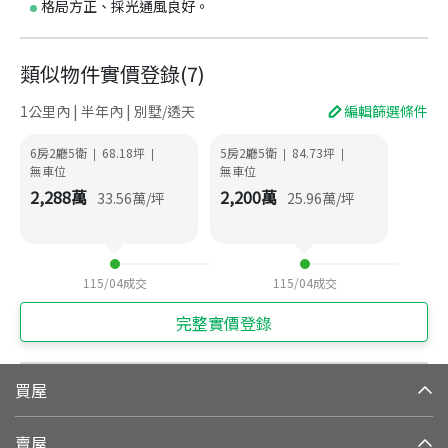
格局方正、採光通風良好。
類似物件實價登錄
(
7
)
1公里內 | 半年內 | 別墅/透天
編輯篩選條件
6房2廳5衛
68.18
坪
5房2廳5衛
84.73
坪
|
|
|
|
無車位
無車位
2,288
萬
2,200
萬
33.56
萬/坪
25.96
萬/坪
115/04
成交
115/04
成交
完整實價登錄
買屋
賣屋