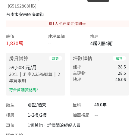
(GS152808HB)
台南市安南區海環街
有
1
人也在關注這間👀
總價
建坪單價
格局
1,830
萬
--
4房2廳4衛
房貸試算
坪數詳情
計算
細項
59,508
元/月
建坪
28.5
主建物
28.5
|
|
30
年
利率
2.35
%概算
2
地坪
46.06
年寬限期
​符合首購資格嗎?
類型
別墅/透天
屋齡
46.0年
樓層
1-2樓/2樓
加蓋格局
--
車位
1個其他，詳情請洽經紀人員