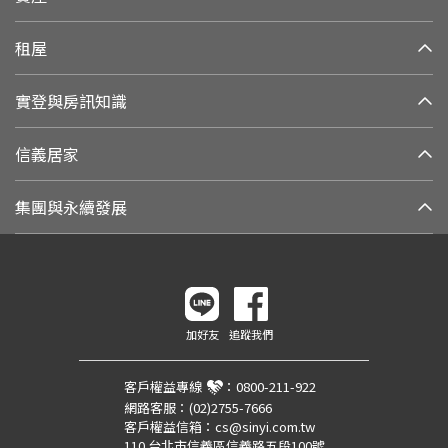
租屋
實登與房訊知識
信義居家
集團與永續發展
加好友
追蹤我們
客戶權益專線
：
0800-211-922
網路客服：
(02)2755-7666
客戶權益信箱：
cs@sinyi.com.tw
110 台北市信義區信義路五段100號