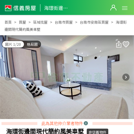
海環街邊間現代簡約風美車墅
海環街邊間現代簡約風美車墅
首頁
買屋
區域找屋
台南市買屋
台南市安南區買屋
海環街
邊間現代簡約風美車墅
圖片 1/20
格局圖
此為其他仲介業者物件
海環街邊間現代簡約風美車墅
非信義物件