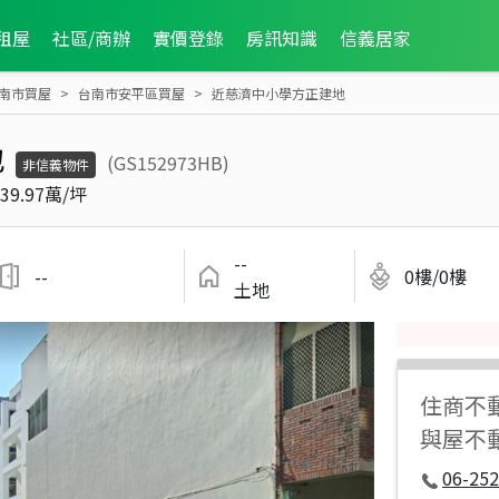
租屋
社區/商辦
實價登錄
房訊知識
信義居家
南市買屋
台南市安平區買屋
近慈濟中小學方正建地
地
(GS152973HB)
非信義物件
39.97萬/坪
--
--
0樓/0樓
土地
住商不
與屋不
06-252