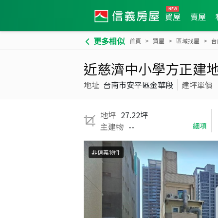
買屋
賣屋
更多相似
首頁
買屋
區域找屋
台
近慈濟中小學方正建
地址
台南市安平區金華段
建坪單價
地坪
27.22坪
主建物
--
細項
非信義物件