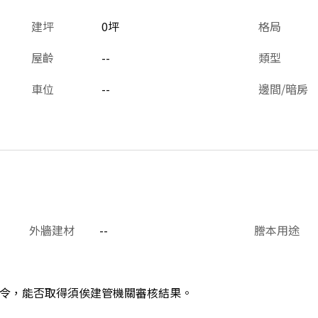
建坪
0坪
格局
屋齡
--
類型
車位
--
邊間/暗房
外牆建材
--
謄本用途
令，能否取得須俟建管機關審核結果。