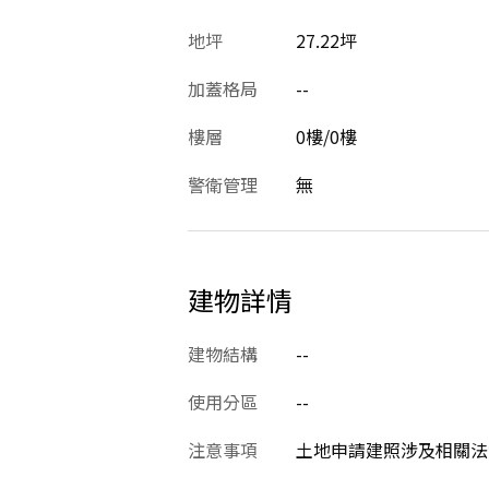
地坪
27.22坪
加蓋格局
--
樓層
0樓/0樓
警衛管理
無
建物詳情
建物結構
--
使用分區
--
注意事項
土地申請建照涉及相關法