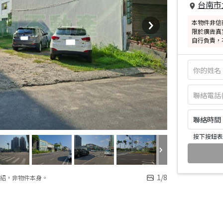
台南市
本物件非信
限於廣告真
自行負責，
聯絡時間：皆
按下按鈕表
1
/
8
紹，非物件本身。