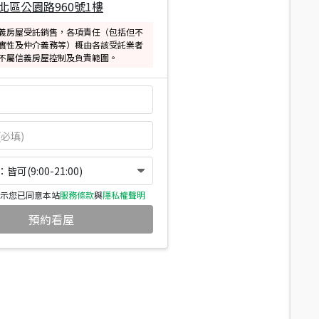
北區公園路960號1樓
義房屋受託銷售，各項責任（包括但不
實性及仲介義務等）概由各該受託業者
不屬信義房屋控制及負責範圍。
可(9:00-21:00)
示您已同意本站
服務條款
與
隱私權聲明
預約看屋