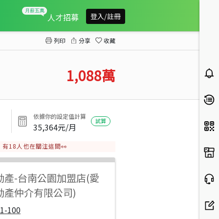
近慈濟中小學方正建地
人才招募
登入/註冊
列印
分享
收藏
1,088
萬
依據你的設定值計算
試算
35,364
元/月
有
18
人也在關注這間👀
動產
-
台南公園加盟店(愛
動產仲介有限公司)
1-100