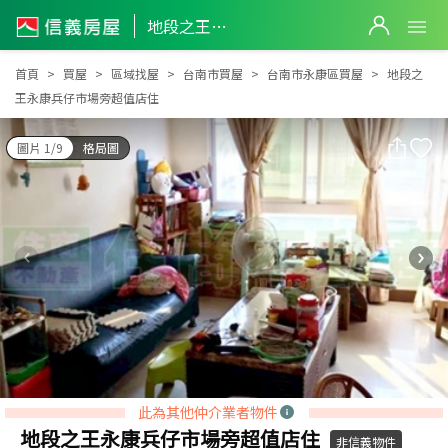
地段之王永康兵仔市場旁超值店住
地段之王永康兵仔市場旁超值店住
首頁
買屋
區域找屋
台南市買屋
台南市永康區買屋
地段之
王永康兵仔市場旁超值店住
圖片 1/9
格局圖
此為其他仲介業者物件
地段之王永康兵仔市場旁超值店住
非信義物件