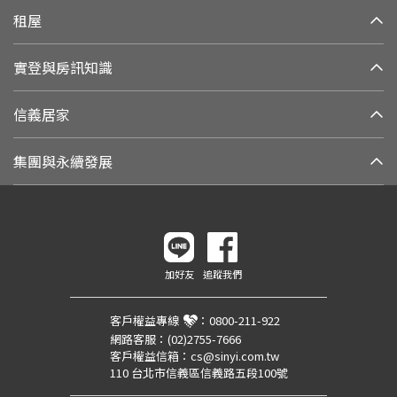
租屋
實登與房訊知識
信義居家
集團與永續發展
加好友
追蹤我們
客戶權益專線
：
0800-211-922
網路客服：
(02)2755-7666
客戶權益信箱：
cs@sinyi.com.tw
110 台北市信義區信義路五段100號