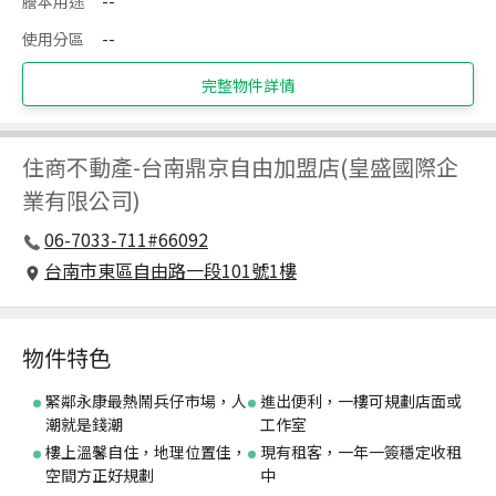
謄本用途
--
使用分區
--
完整物件詳情
住商不動產
-
台南鼎京自由加盟店(皇盛國際企
業有限公司)
06-7033-711#66092
台南市東區自由路一段101號1樓
物件特色
緊鄰永康最熱鬧兵仔市場，人
進出便利，一樓可規劃店面或
潮就是錢潮
工作室
樓上溫馨自住，地理位置佳，
現有租客，一年一簽穩定收租
空間方正好規劃
中