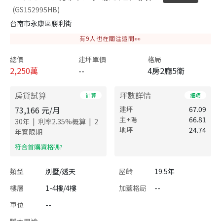
(GS152995HB)
台南市永康區勝利街
有
9
人也在關注這間👀
總價
建坪單價
格局
2,250
萬
--
4房2廳5衛
房貸試算
坪數詳情
計算
細項
73,166
元/月
建坪
67.09
主+陽
66.81
|
|
30
年
利率
2.35
%概算
2
地坪
24.74
年寬限期
​符合首購資格嗎?
類型
別墅/透天
屋齡
19.5年
樓層
1-4樓/4樓
加蓋格局
--
車位
--