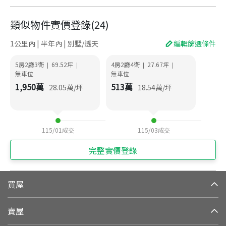
類似物件實價登錄
(
24
)
1公里內 | 半年內 | 別墅/透天
編輯篩選條件
5房2廳3衛
69.52
坪
4房2廳4衛
27.67
坪
|
|
|
|
無車位
無車位
1,950
萬
513
萬
28.05
萬/坪
18.54
萬/坪
115/01
成交
115/03
成交
完整實價登錄
買屋
賣屋