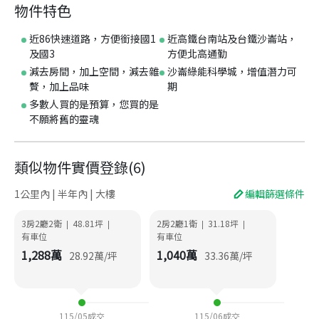
物件特色
近86快速道路，方便銜接國1
近高鐵台南站及台鐵沙崙站，
及國3
方便北高通勤
減去房間，加上空間，減去雜
沙崙綠能科學城，增值潛力可
贅，加上品味
期
多數人買的是預算，您買的是
不願將舊的靈魂
類似物件實價登錄
(
6
)
1公里內 | 半年內 | 大樓
編輯篩選條件
3房2廳2衛
48.81
坪
2房2廳1衛
31.18
坪
|
|
|
|
有車位
有車位
1,288
萬
1,040
萬
28.92
萬/坪
33.36
萬/坪
115/05
成交
115/06
成交