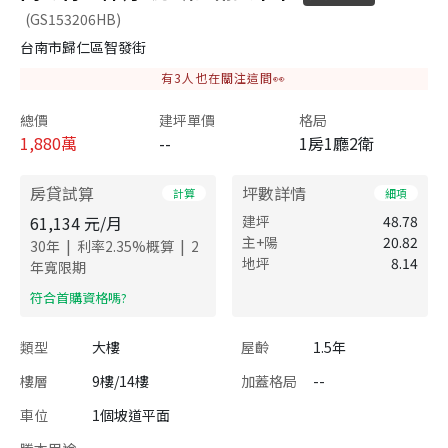
(GS153206HB)
台南市歸仁區智發街
有
3
人也在關注這間👀
總價
建坪單價
格局
1,880
萬
--
1房1廳2衛
房貸試算
坪數詳情
計算
細項
61,134
元/月
建坪
48.78
主+陽
20.82
|
|
30
年
利率
2.35
%概算
2
地坪
8.14
年寬限期
​符合首購資格嗎?
類型
大樓
屋齡
1.5年
樓層
9樓/14樓
加蓋格局
--
車位
1個坡道平面