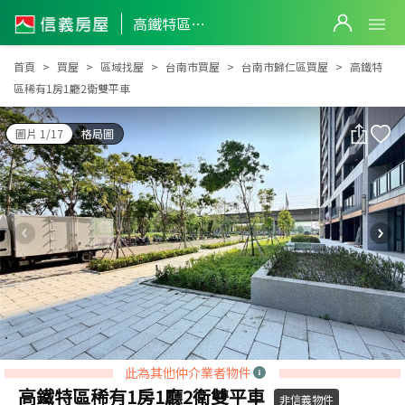
高鐵特區稀有1房1廳2衛雙平車
高鐵特區稀有1房1廳2衛雙平車
首頁
買屋
區域找屋
台南市買屋
台南市歸仁區買屋
高鐵特
區稀有1房1廳2衛雙平車
圖片 1/17
格局圖
此為其他仲介業者物件
高鐵特區稀有1房1廳2衛雙平車
非信義物件