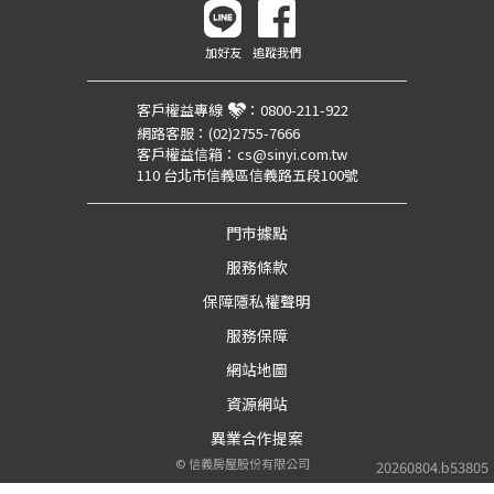
加好友
追蹤我們
客戶權益專線
：
0800-211-922
網路客服：
(02)2755-7666
客戶權益信箱：
cs@sinyi.com.tw
110 台北市信義區信義路五段100號
門市據點
服務條款
保障隱私權聲明
服務保障
網站地圖
資源網站
異業合作提案
©
信義房屋股份有限公司
20260804.b53805