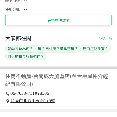
謄本用途
--
使用分區
--
完整物件詳情
大家都在問
換一換
朝向方位為何？
屋主自住嗎？還是空屋？
門口道路多寬？
附近的租金行情如何？
住商不動產
-
台南成大加盟店(粨合房屋仲介經
紀有限公司)
06-7033-711#78506
台南市北區小東路175號