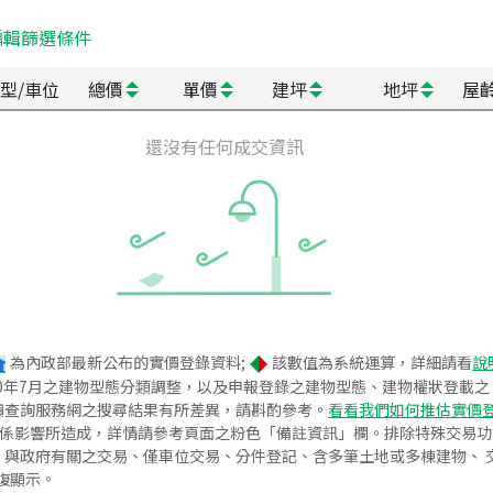
編輯篩選條件
型/車位
總價
單價
建坪
地坪
屋
還沒有任何成交資訊
為內政部最新公布的實價登錄資料;
該數值為系統運算，詳細請看
說
020年7月之建物型態分類調整，以及申報登錄之建物型態、建物權狀登載
價查詢服務網之搜尋結果有所差異，請斟酌參考。
看看我們如何推估實價
關係影響所造成，詳情請參考頁面之粉色「備註資訊」欄。排除特殊交易
與政府有關之交易、僅車位交易、分件登記、含多筆土地或多棟建物、 交
復顯示。