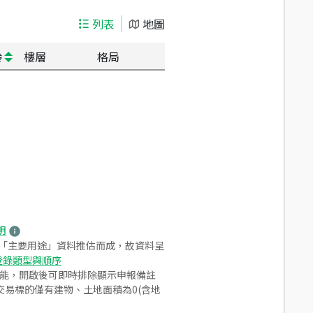
列表
地圖
齡
樓層
格局
明
之「主要用途」資料推估而成，故資料呈
登錄類型與順序
功能，開啟後可即時排除顯示申報備註
易標的僅有建物、土地面積為0(含地