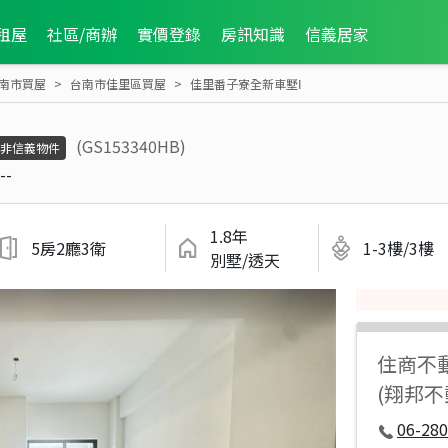
租屋
社區/商辦
實價登錄
房訊知識
信義居家
南市買屋
台南市佳里區買屋
佳里番子寮全新車墅Ⅰ
(GS153340HB)
非信義物件
--
1.8年
5房2廳3衛
1-3樓/3樓
別墅/透天
住商不
(翔邦
06-280