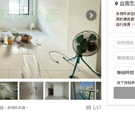
台南市
本物件非信
限於廣告真
自行負責，
聯絡時間：皆
按下按鈕表
1
/
17
紹，非物件本身。