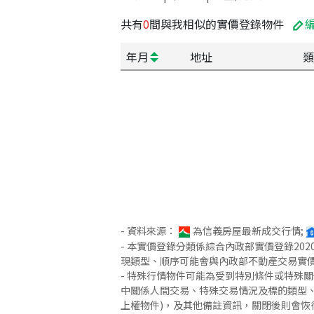
共有
0
間與我相似的實價登錄物件
年月
地址
類
- 資料來源：
為信義房屋最新成交行情;
- 本實價登錄分類係綜合內政部實價登錄2
現類型、順序可能會與內政部不動產交易實
- 特殊行情物件可能為受到特別條件或特殊
中關係人間交易、特殊交易情況及標的類型、
上權物件)，及其他備註資訊，關閉後則會恢