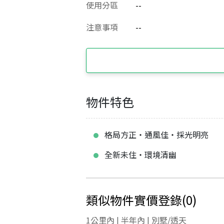
使用分區
--
注意事項
--
物件特色
格局方正‧通風佳‧採光明亮
全新未住‧環境清幽
類似物件實價登錄
(
0
)
1公里內 | 半年內 | 別墅/透天