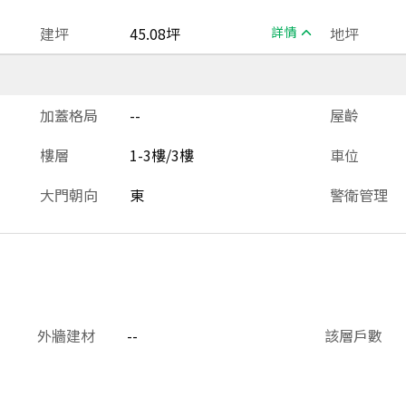
建坪
45.08坪
詳情
地坪
加蓋格局
--
屋齡
樓層
1-3樓/3樓
車位
大門朝向
東
警衛管理
外牆建材
--
該層戶數