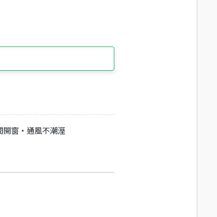
間開窗‧通風不潮溼