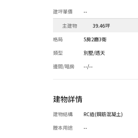
建坪單價
--
主建物
39.46坪
格局
5房2廳3衛
類型
別墅/透天
邊間/暗房
--/--
建物詳情
建物結構
RC造(鋼筋混凝土)
謄本用途
--