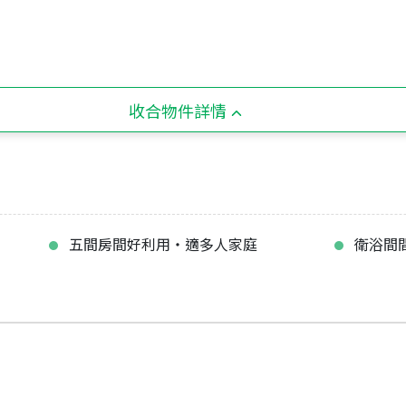
收合物件詳情
五間房間好利用‧適多人家庭
衛浴間