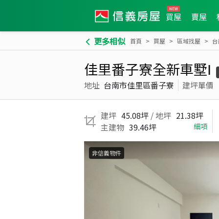
買屋
賣屋
更多相似
首頁
買屋
區域找屋
台
佳里番子寮全新車墅Ⅰ
地址
台南市佳里區番子寮
建坪單價
建坪
45.08坪
/ 地坪
21.38坪
主建物
39.46坪
細項
非信義物件