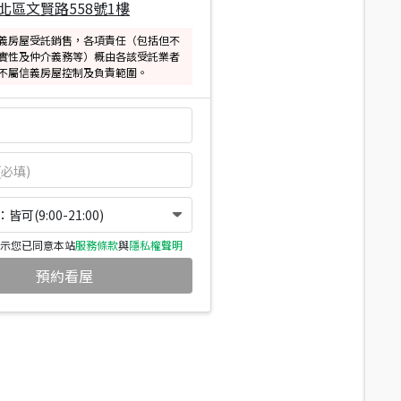
北區文賢路558號1樓
義房屋受託銷售，各項責任（包括但不
實性及仲介義務等）概由各該受託業者
不屬信義房屋控制及負責範圍。
可(9:00-21:00)
示您已同意本站
服務條款
與
隱私權聲明
預約看屋