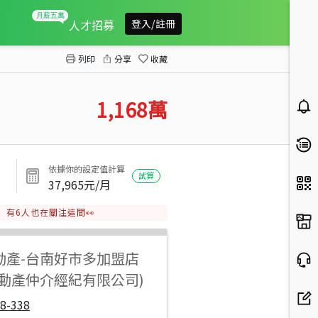
佳里番子寮全新車墅Ⅰ
人才招募
登入/註冊
列印
分享
收藏
1,168
萬
依據你的設定值計算
試算
37,965
元/月
有
6
人也在關注這間👀
動產
-
台南好市多加盟店
不動產仲介經紀有限公司)
8-338