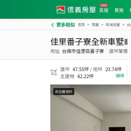
買屋
賣屋
更多相似
首頁
買屋
區域找屋
台
佳里番子寮全新車墅Ⅱ
地址
台南市佳里區番子寮
建坪單價
建坪
47.55坪
/ 地坪
23.74坪
主建物
42.22坪
細項
非信義物件