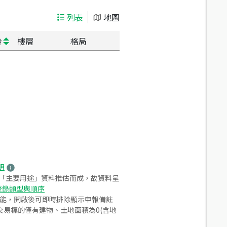
列表
地圖
齡
樓層
格局
明
之「主要用途」資料推估而成，故資料呈
登錄類型與順序
功能，開啟後可即時排除顯示申報備註
易標的僅有建物、土地面積為0(含地