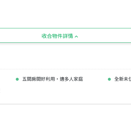
收合物件詳情
五間房間好利用‧適多人家庭
全新未
捷