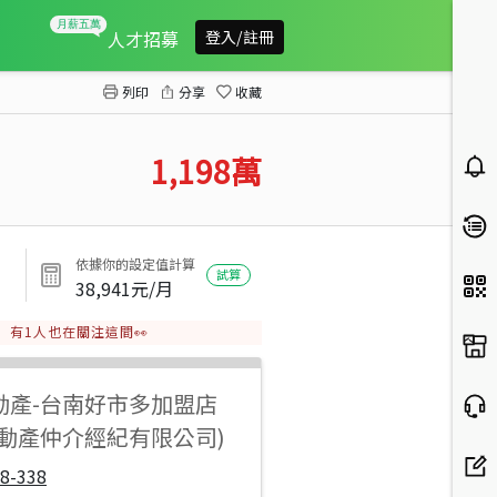
佳里番子寮全新車墅Ⅱ
人才招募
登入/註冊
列印
分享
收藏
1,198
萬
依據你的設定值計算
試算
38,941
元/月
有
1
人也在關注這間👀
動產
-
台南好市多加盟店
不動產仲介經紀有限公司)
8-338