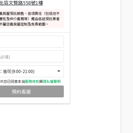
北區文賢路558號1樓
義房屋受託銷售，各項責任（包括但不
實性及仲介義務等）概由各該受託業者
不屬信義房屋控制及負責範圍。
可(9:00-21:00)
示您已同意本站
服務條款
與
隱私權聲明
預約看屋