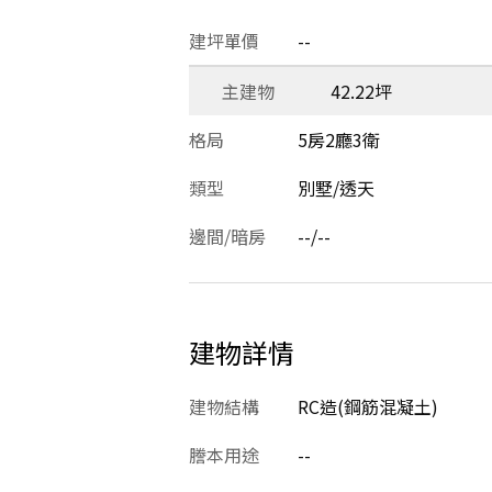
建坪單價
--
主建物
42.22坪
格局
5房2廳3衛
類型
別墅/透天
邊間/暗房
--/--
建物詳情
建物結構
RC造(鋼筋混凝土)
謄本用途
--