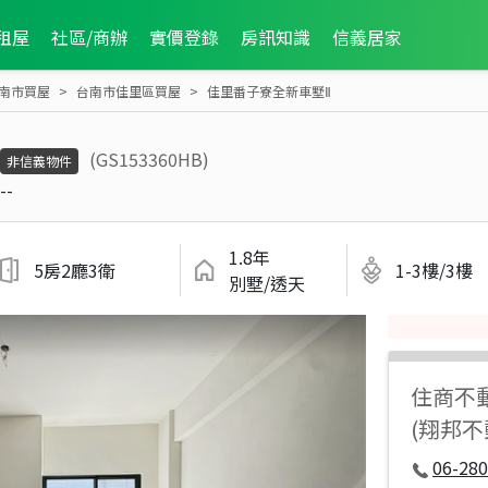
租屋
社區/商辦
實價登錄
房訊知識
信義居家
南市買屋
台南市佳里區買屋
佳里番子寮全新車墅Ⅱ
(GS153360HB)
非信義物件
--
1.8年
5房2廳3衛
1-3樓/3樓
別墅/透天
住商不
(翔邦
06-280