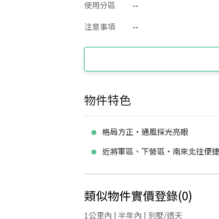
使用分區
--
注意事項
--
物件特色
格局方正‧通風採光亮眼
近將軍區、下營區‧南來北往便
類似物件實價登錄
(
0
)
1公里內 | 半年內 | 別墅/透天