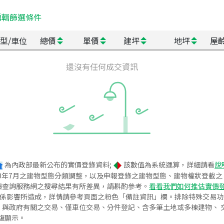
編輯篩選條件
型/車位
總價
單價
建坪
地坪
屋
還沒有任何成交資訊
為內政部最新公布的實價登錄資料;
該數值為系統運算，詳細請看
說
020年7月之建物型態分類調整，以及申報登錄之建物型態、建物權狀登載
價查詢服務網之搜尋結果有所差異，請斟酌參考。
看看我們如何推估實價
關係影響所造成，詳情請參考頁面之粉色「備註資訊」欄。排除特殊交易
與政府有關之交易、僅車位交易、分件登記、含多筆土地或多棟建物、 交
復顯示。