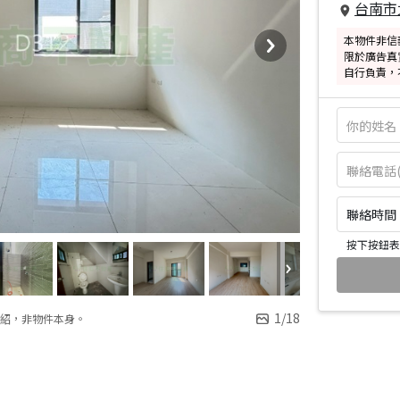
台南市
本物件非信
限於廣告真
自行負責，
聯絡時間：皆
按下按鈕表
1
/
18
紹，非物件本身。