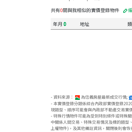
共有
0
間與我相似的實價登錄物件
年月
地址
類
- 資料來源：
為信義房屋最新成交行情;
- 本實價登錄分類係綜合內政部實價登錄2
現類型、順序可能會與內政部不動產交易實
- 特殊行情物件可能為受到特別條件或特殊
中關係人間交易、特殊交易情況及標的類型、
上權物件)，及其他備註資訊，關閉後則會恢