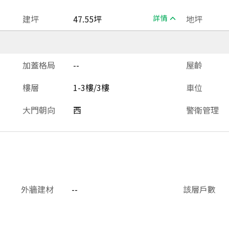
建坪
47.55坪
詳情
地坪
加蓋格局
--
屋齡
樓層
1-3樓/3樓
車位
大門朝向
西
警衛管理
外牆建材
--
該層戶數