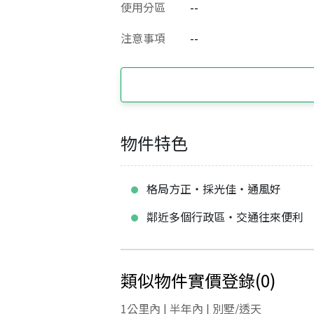
使用分區
--
注意事項
--
物件特色
格局方正‧採光佳‧通風好
鄰近多個行政區‧交通往來便利
類似物件實價登錄
(
0
)
1公里內 | 半年內 | 別墅/透天