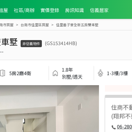
租屋
社區/商辦
實價登錄
房訊知識
信義居家
南市買屋
台南市佳里區買屋
佳里番子寮全新五房雙車墅
雙車墅
(GS153414HB)
非信義物件
--
1.8年
5房2廳4衛
1-3樓/3樓
別墅/透天
住商不
(翔邦
06-280