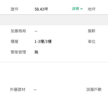
建坪
58.43坪
詳情
地坪
加蓋格局
--
屋齡
樓層
1-3樓/3樓
車位
警衛管理
無
外牆建材
--
該層戶數