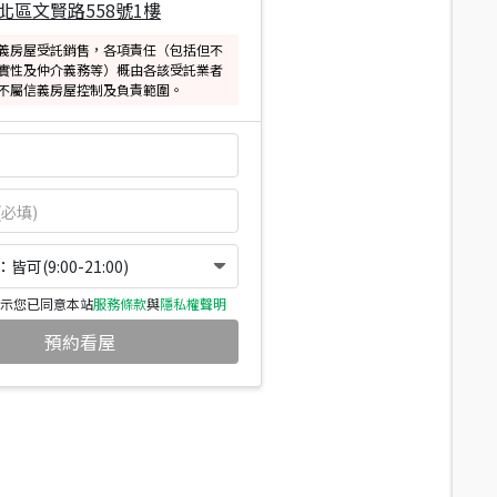
北區文賢路558號1樓
義房屋受託銷售，各項責任（包括但不
實性及仲介義務等）概由各該受託業者
不屬信義房屋控制及負責範圍。
可(9:00-21:00)
示您已同意本站
服務條款
與
隱私權聲明
預約看屋