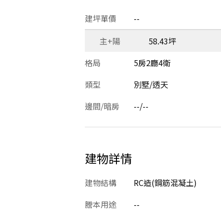
建坪單價
--
主+陽
58.43坪
格局
5房2廳4衛
類型
別墅/透天
邊間/暗房
--/--
建物詳情
建物結構
RC造(鋼筋混凝土)
謄本用途
--