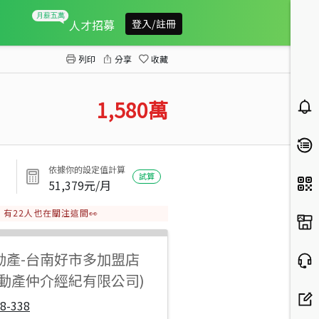
佳里番子寮全新五房雙車墅
人才招募
登入/註冊
列印
分享
收藏
1,580
萬
依據你的設定值計算
試算
51,379
元/月
有
22
人也在關注這間👀
動產
-
台南好市多加盟店
不動產仲介經紀有限公司)
8-338