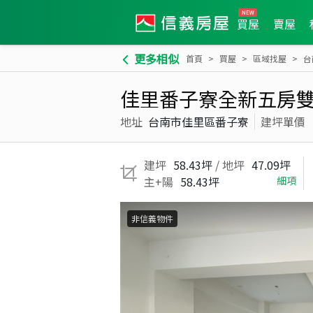
買屋
賣屋
更多相似
首頁
買屋
區域找屋
台
佳里番子寮全新五房
地址
台南市佳里區番子寮
建坪單價
建坪
58.43坪
/ 地坪
47.09坪
主+陽
58.43坪
細項
非信義物件