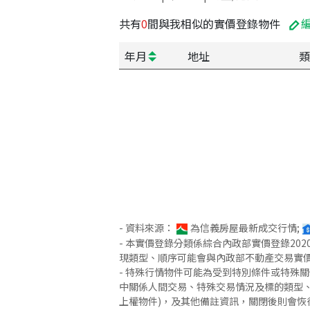
共有
0
間與我相似的實價登錄物件
年月
地址
類
- 資料來源：
為信義房屋最新成交行情;
- 本實價登錄分類係綜合內政部實價登錄2
現類型、順序可能會與內政部不動產交易實
- 特殊行情物件可能為受到特別條件或特殊
中關係人間交易、特殊交易情況及標的類型、
上權物件)，及其他備註資訊，關閉後則會恢