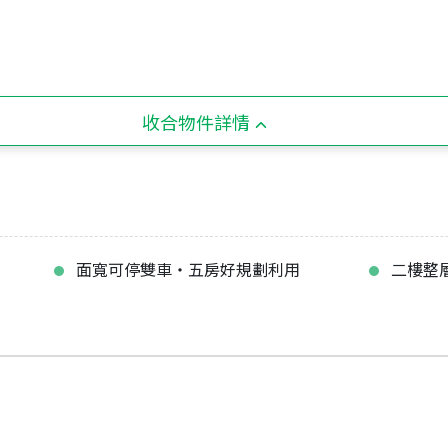
收合物件詳情
面寬可停雙車‧五房好規劃利用
二樓整