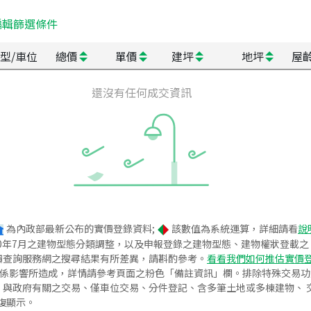
編輯篩選條件
型/車位
總價
單價
建坪
地坪
屋
還沒有任何成交資訊
為內政部最新公布的實價登錄資料;
該數值為系統運算，詳細請看
說
020年7月之建物型態分類調整，以及申報登錄之建物型態、建物權狀登載
價查詢服務網之搜尋結果有所差異，請斟酌參考。
看看我們如何推估實價
關係影響所造成，詳情請參考頁面之粉色「備註資訊」欄。排除特殊交易
與政府有關之交易、僅車位交易、分件登記、含多筆土地或多棟建物、 交
復顯示。