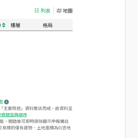
列表
地圖
齡
樓層
格局
明
之「主要用途」資料推估而成，故資料呈
登錄類型與順序
功能，開啟後可即時排除顯示申報備註
易標的僅有建物、土地面積為0(含地