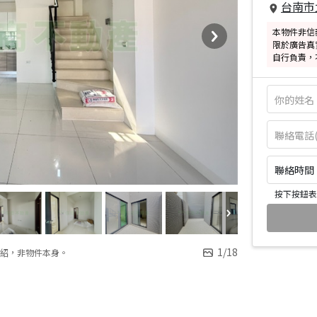
台南市
本物件非信
限於廣告真
自行負責，
聯絡時間：皆
按下按鈕表
1
/
18
紹，非物件本身。