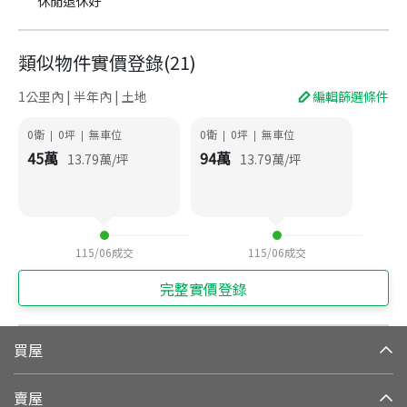
休閒退休好
類似物件實價登錄
(
21
)
1公里內 | 半年內 | 土地
編輯篩選條件
0衛
0
坪
無車位
0衛
0
坪
無車位
|
|
|
|
45
萬
94
萬
13.79
萬/坪
13.79
萬/坪
115/06
成交
115/06
成交
完整實價登錄
買屋
賣屋