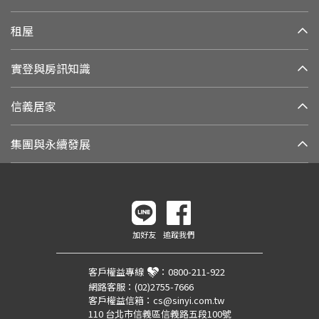
租屋
實登與房訊知識
信義居家
集團與永續發展
加好友
追蹤我們
客戶權益專線
：
0800-211-922
網路客服：
(02)2755-7666
客戶權益信箱：
cs@sinyi.com.tw
110 台北市信義區信義路五段100號