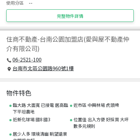
使用分區
--
完整物件詳情
住商不動產
-
台南公園加盟店(愛與屋不動產仲
介有限公司)
06-2521-100
台南市北區公園路960號1樓
物件特色
臨大路 大面寬 已接電 居高臨
近市區 中興林場 虎頭埤
下平坦農地
近新化球場 國8 國3
位置佳 出入方便 好採買 大坪
數多元規則
居少人多 環境清幽 眺望遠景