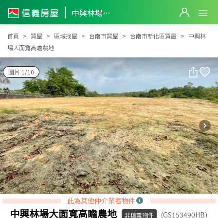
中興林場大面寬高瞻農地
中興林場大面寬高瞻農地
首頁
買屋
區域找屋
台南市買屋
台南市新化區買屋
中興林
場大面寬高瞻農地
圖片 1/10
此為其他仲介業者物件
中興林場大面寬高瞻農地
(GS153490HB)
非信義物件