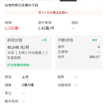
台南市新化區礁坑子段
有
3
人也在關注這間👀
總價
建坪單價
格局
1,250
萬
1.42萬/坪
--
房貸試算
坪數詳情
計算
細項
40,648
元/月
建坪
0
主建物
--
|
|
30
年
利率
2.35
%概算
2
地坪
880.57
年寬限期
​符合首購資格嗎?
類型
土地
屋齡
--
樓層
0樓/0樓
加蓋格局
--
車位
--
謄本用途
--