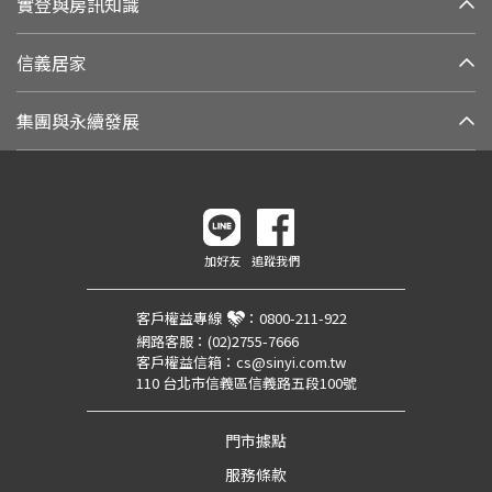
實登與房訊知識
信義居家
集團與永續發展
加好友
追蹤我們
客戶權益專線
：
0800-211-922
網路客服：
(02)2755-7666
客戶權益信箱：
cs@sinyi.com.tw
110 台北市信義區信義路五段100號
門市據點
服務條款