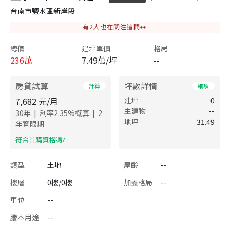
台南市鹽水區新岸段
有
2
人也在關注這間👀
總價
建坪單價
格局
236
萬
7.49萬/坪
--
房貸試算
坪數詳情
計算
細項
7,682
元/月
建坪
0
主建物
--
|
|
30
年
利率
2.35
%概算
2
地坪
31.49
年寬限期
​符合首購資格嗎?
類型
土地
屋齡
--
樓層
0樓/0樓
加蓋格局
--
車位
--
謄本用途
--