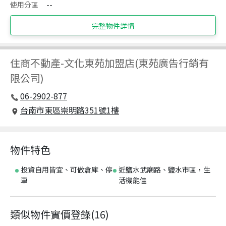
使用分區
--
完整物件詳情
住商不動產
-
文化東苑加盟店(東苑廣告行銷有
限公司)
06-2902-877
台南市東區崇明路351號1樓
物件特色
投資自用皆宜、可做倉庫、停
近鹽水武廟路、鹽水市區，生
車
活機能佳
類似物件實價登錄
(
16
)