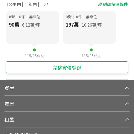
1公里內 | 半年內 | 土地
編輯篩選條件
0衛
0
坪
無車位
0衛
0
坪
無車位
|
|
|
|
90
萬
197
萬
6.12
萬/坪
10.26
萬/坪
115/05
成交
115/05
成交
完整實價登錄
買屋
賣屋
租屋