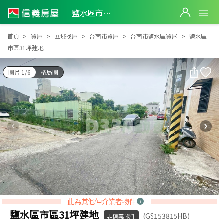
鹽水區市區31坪建地
鹽水區市區31坪建地
首頁
買屋
區域找屋
台南市買屋
台南市鹽水區買屋
鹽水區
市區31坪建地
圖片 1/6
格局圖
此為其他仲介業者物件
鹽水區市區31坪建地
(GS153815HB)
非信義物件