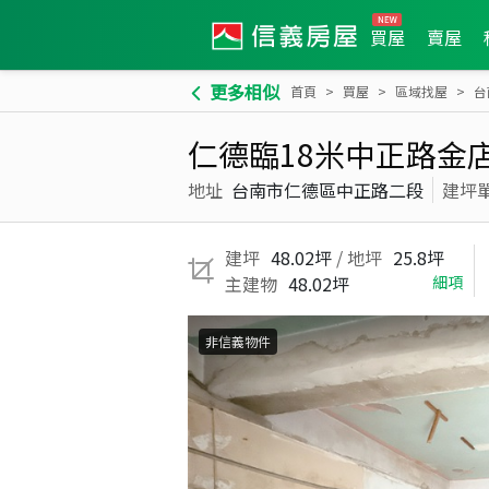
買屋
賣屋
更多相似
首頁
買屋
區域找屋
台
仁德臨18米中正路金
地址
台南市仁德區中正路二段
建坪
建坪
48.02坪
/ 地坪
25.8坪
主建物
48.02坪
細項
非信義物件