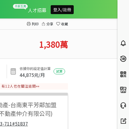
仁德臨18米中正路金店面
人才招募
登入/註冊
列印
分享
收藏
1,380
萬
依據你的設定值計算
試算
44,875
元/月
有
12
人也在關注這間👀
動產
-
台南東平芳鄰加盟
步不動產仲介有限公司)
33-711#51837