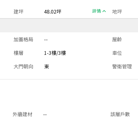
建坪
48.02坪
詳情
地坪
加蓋格局
--
屋齡
樓層
1-3樓/3樓
車位
大門朝向
東
警衛管理
外牆建材
--
該層戶數