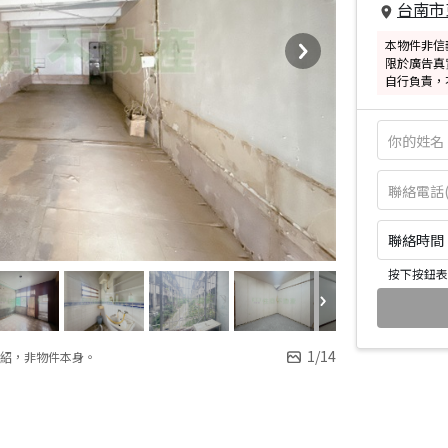
台南市
本物件非信
限於廣告真
自行負責，
聯絡時間：皆
按下按鈕表
1
/
14
紹，非物件本身。