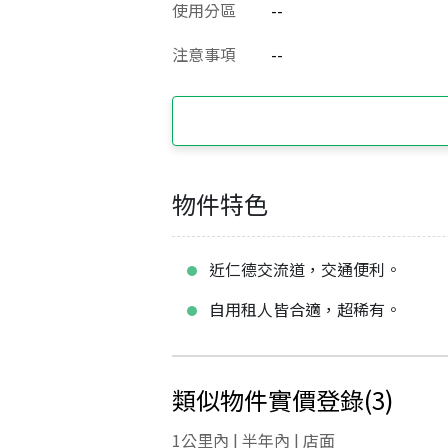
使用分區
--
注意事項
--
物件特色
近仁德交流道，交通便利。
自用租人皆合適，超稀有。
類似物件實價登錄
(
3
)
1公里內 | 半年內 | 店面