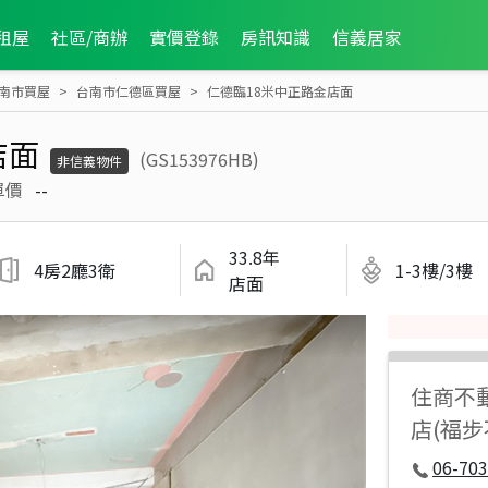
租屋
社區/商辦
實價登錄
房訊知識
信義居家
南市買屋
台南市仁德區買屋
仁德臨18米中正路金店面
店面
(GS153976HB)
非信義物件
單價
--
33.8年
4房2廳3衛
1-3樓/3樓
店面
住商不
店(福
06-70