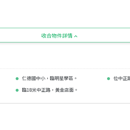
收合物件詳情
仁德國中小，臨明星學區。
位中正
臨18米中正路，黃金店面。