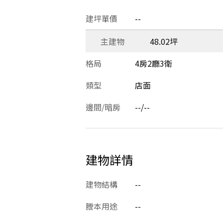
建坪單價
--
主建物
48.02坪
格局
4房2廳3衛
類型
店面
邊間/暗房
--/--
建物詳情
建物結構
--
謄本用途
--