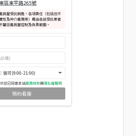
東區東平路265號
義房屋受託銷售，各項責任（包括但不
實性及仲介義務等）概由各該受託業者
不屬信義房屋控制及負責範圍。
可(9:00-21:00)
示您已同意本站
服務條款
與
隱私權聲明
預約看屋