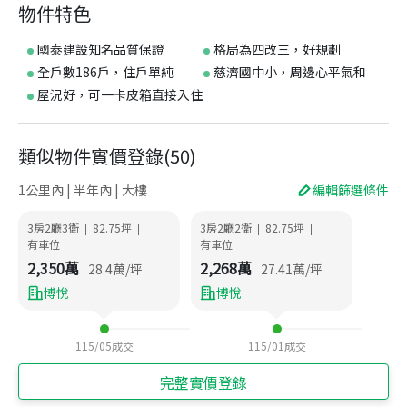
物件特色
國泰建設知名品質保證
格局為四改三，好規劃
全戶數186戶，住戶單純
慈濟國中小，周邊心平氣和
屋況好，可一卡皮箱直接入住
類似物件實價登錄
(
50
)
1公里內 | 半年內 | 大樓
編輯篩選條件
3房2廳3衛
82.75
坪
3房2廳2衛
82.75
坪
|
|
|
|
有車位
有車位
2,350
萬
2,268
萬
28.4
萬/坪
27.41
萬/坪
博悅
博悅
115/05
成交
115/01
成交
完整實價登錄