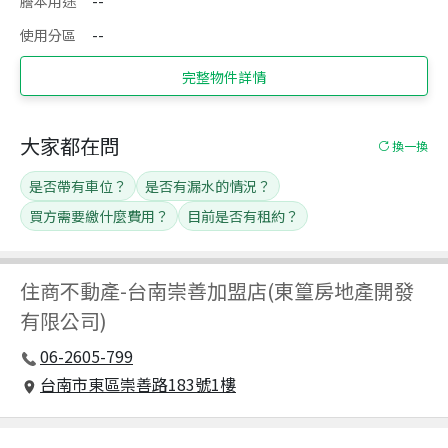
謄本用途
--
使用分區
--
完整物件詳情
大家都在問
換一換
是否帶有車位？
是否有漏水的情況？
買方需要繳什麼費用？
目前是否有租約？
住商不動產
-
台南崇善加盟店(東篁房地產開發
有限公司)
06-2605-799
台南市東區崇善路183號1樓