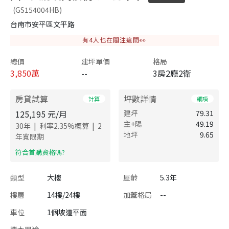
(GS154004HB)
台南市安平區文平路
有
4
人也在關注這間👀
總價
建坪單價
格局
3,850
萬
--
3房2廳2衛
房貸試算
坪數詳情
計算
細項
125,195
元/月
建坪
79.31
主+陽
49.19
|
|
30
年
利率
2.35
%概算
2
地坪
9.65
年寬限期
​符合首購資格嗎?
類型
大樓
屋齡
5.3年
樓層
14樓/24樓
加蓋格局
--
車位
1個坡道平面