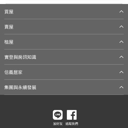
買屋
賣屋
租屋
實登與房訊知識
信義居家
集團與永續發展
加好友
追蹤我們