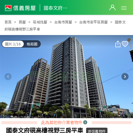
國泰文府硯高樓視野三房平車
國泰文府硯高樓視野三房平車
首頁
買屋
區域找屋
台南市買屋
台南市安平區買屋
國泰文
府硯高樓視野三房平車
圖片 1/16
格局圖
此為其他仲介業者物件
國泰文府硯高樓視野三房平車
非信義物件