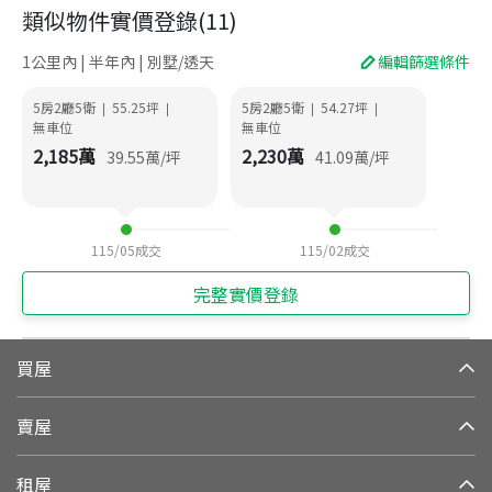
類似物件實價登錄
(
11
)
1公里內 | 半年內 | 別墅/透天
編輯篩選條件
5房2廳5衛
55.25
坪
5房2廳5衛
54.27
坪
|
|
|
|
無車位
無車位
2,185
萬
2,230
萬
39.55
萬/坪
41.09
萬/坪
115/05
成交
115/02
成交
完整實價登錄
買屋
賣屋
租屋