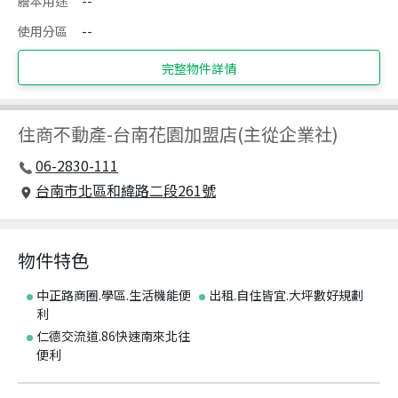
謄本用途
--
使用分區
--
完整物件詳情
住商不動產
-
台南花園加盟店(主從企業社)
06-2830-111
台南市北區和緯路二段261號
物件特色
中正路商圈.學區.生活機能便
出租.自住皆宜.大坪數好規劃
利
仁德交流道.86快速南來北往
便利