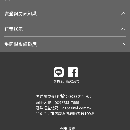
實登與房訊知識
信義居家
集團與永續發展
加好友
追蹤我們
客戶權益專線
：
0800-211-922
網路客服：
(02)2755-7666
客戶權益信箱：
cs@sinyi.com.tw
110 台北市信義區信義路五段100號
門市據點