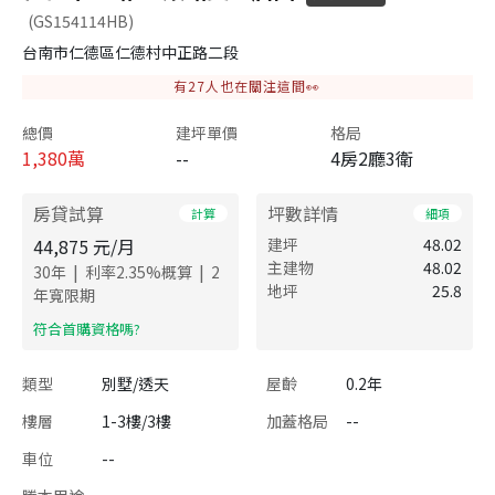
(GS154114HB)
台南市仁德區仁德村中正路二段
有
27
人也在關注這間👀
總價
建坪單價
格局
1,380
萬
--
4房2廳3衛
房貸試算
坪數詳情
計算
細項
44,875
元/月
建坪
48.02
主建物
48.02
|
|
30
年
利率
2.35
%概算
2
地坪
25.8
年寬限期
​符合首購資格嗎?
類型
別墅/透天
屋齡
0.2年
樓層
1-3樓/3樓
加蓋格局
--
車位
--