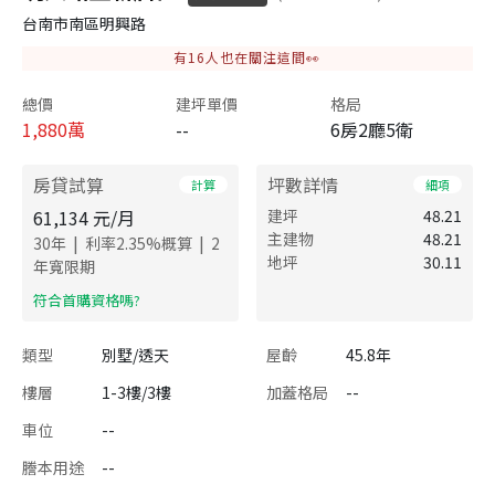
台南市南區明興路
有
16
人也在關注這間👀
總價
建坪單價
格局
1,880
萬
--
6房2廳5衛
房貸試算
坪數詳情
計算
細項
61,134
元/月
建坪
48.21
主建物
48.21
|
|
30
年
利率
2.35
%概算
2
地坪
30.11
年寬限期
​符合首購資格嗎?
類型
別墅/透天
屋齡
45.8年
樓層
1-3樓/3樓
加蓋格局
--
車位
--
謄本用途
--