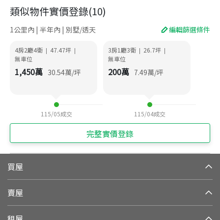
類似物件實價登錄
(
10
)
1公里內 | 半年內 | 別墅/透天
編輯篩選條件
4房2廳4衛
47.47
坪
3房1廳3衛
26.7
坪
|
|
|
|
無車位
無車位
1,450
萬
200
萬
30.54
萬/坪
7.49
萬/坪
115/05
成交
115/04
成交
完整實價登錄
買屋
賣屋
租屋