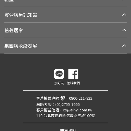
實登與房訊知識
信義居家
集團與永續發展
加好友
追蹤我們
客戶權益專線
：
0800-211-922
網路客服：
(02)2755-7666
客戶權益信箱：
cs@sinyi.com.tw
110 台北市信義區信義路五段100號
門市據點