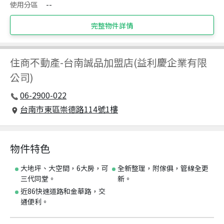
使用分區
--
完整物件詳情
住商不動產
-
台南誠品加盟店(益利慶企業有限
公司)
06-2900-022
台南市東區崇德路114號1樓
物件特色
大地坪、大空間，6大房，可
全新整理，附傢俱，管線全更
三代同堂。
新。
近86快速道路和金華路，交
通便利。