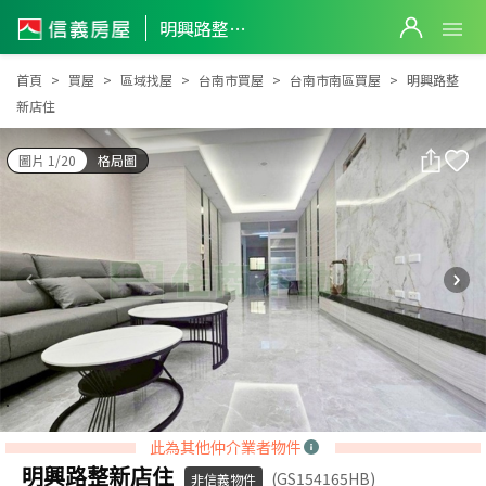
明興路整新店住
明興路整新店住
首頁
買屋
區域找屋
台南市買屋
台南市南區買屋
明興路整
新店住
圖片 1/20
格局圖
此為其他仲介業者物件
明興路整新店住
(GS154165HB)
非信義物件