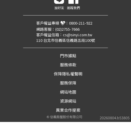
加好友
追蹤我們
客戶權益專線
：
0800-211-922
網路客服：
(02)2755-7666
客戶權益信箱：
cs@sinyi.com.tw
110 台北市信義區信義路五段100號
門市據點
服務條款
保障隱私權聲明
服務保障
網站地圖
資源網站
異業合作提案
©
信義房屋股份有限公司
20260804.b53805