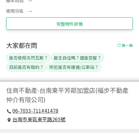
謄本用途
--
使用分區
--
完整物件詳情
大家都在問
換一換
是否使用天然瓦斯？
屋主自住嗎？還是空屋？
目前是否有租約？
附近是否有捷運/公車站？
住商不動產
-
台南東平芳鄰加盟店(福步不動產
仲介有限公司)
06-7033-711#41478
台南市東區東平路265號