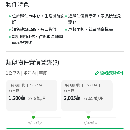
物件特色
位於歸仁市中心，生活機能良
近歸仁優質學區，家長接送免
好
憂心
知名建設出品，有口皆碑
戶數單純，社區隱密性高
鄰近國道1號，往返市區通勤
南科好方便
類似物件實價登錄
(
3
)
1公里內 | 半年內 | 華廈
編輯篩選條件
3房2廳2衛
43.24
坪
3房1廳3衛
75.41
坪
|
|
|
|
有車位
有車位
1,280
萬
2,085
萬
29.6
萬/坪
27.65
萬/坪
115/02
成交
115/02
成交