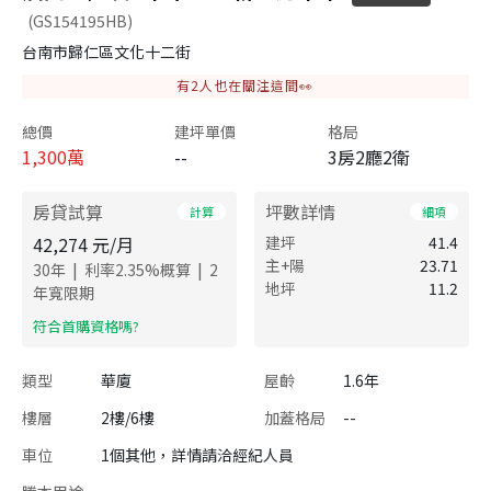
(GS154195HB)
台南市歸仁區文化十二街
有
2
人也在關注這間👀
總價
建坪單價
格局
1,300
萬
--
3房2廳2衛
房貸試算
坪數詳情
計算
細項
42,274
元/月
建坪
41.4
主+陽
23.71
|
|
30
年
利率
2.35
%概算
2
地坪
11.2
年寬限期
​符合首購資格嗎?
類型
華廈
屋齡
1.6年
樓層
2樓/6樓
加蓋格局
--
車位
1個其他，詳情請洽經紀人員