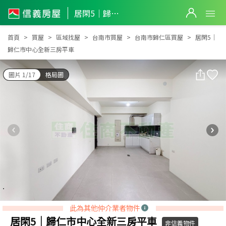
居閑5｜歸仁市中心全新三房平車
居閑5｜歸仁市中心全新三房平車
首頁
買屋
區域找屋
台南市買屋
台南市歸仁區買屋
居閑5｜
歸仁市中心全新三房平車
圖片 1/17
格局圖
此為其他仲介業者物件
居閑5｜歸仁市中心全新三房平車
非信義物件