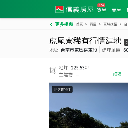
買屋
賣屋
更多相似
首頁
買屋
區域找屋
台
虎尾寮稀有行情建地
地址
台南市東區裕東段
建坪單價
6
地坪
225.53坪
主建物
--
細項
非信義物件