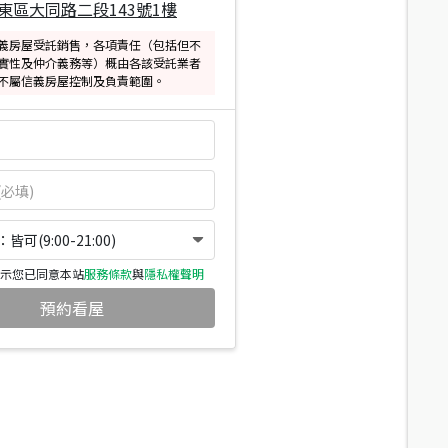
東區大同路二段143號1樓
義房屋受託銷售，各項責任（包括但不
實性及仲介義務等）概由各該受託業者
不屬信義房屋控制及負責範圍。
可(9:00-21:00)
示您已同意本站
服務條款
與
隱私權聲明
預約看屋