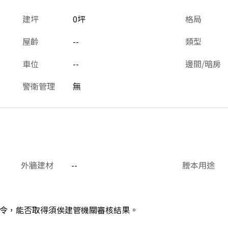
建坪
0坪
格局
屋齡
--
類型
車位
--
邊間/暗房
警衛管理
無
外牆建材
--
謄本用途
令，能否取得須俟建管機關審核結果。