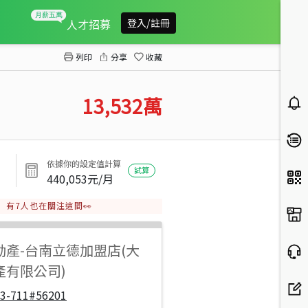
虎尾寮稀有行情建地
人才招募
登入/註冊
列印
分享
收藏
13,532
萬
依據你的設定值計算
試算
440,053
元/月
有
7
人也在關注這間👀
動產
-
台南立德加盟店(大
產有限公司)
33-711#56201