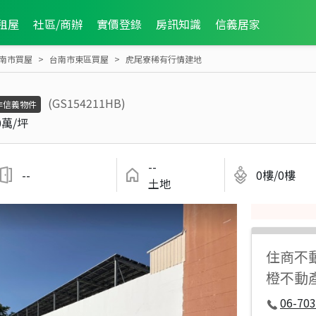
租屋
社區/商辦
實價登錄
房訊知識
信義居家
南市買屋
台南市東區買屋
虎尾寮稀有行情建地
(GS154211HB)
非信義物件
0萬/坪
--
--
0樓/0樓
土地
住商不
橙不動
06-70