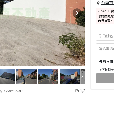
台南市
本物件非信
限於廣告真
自行負責，
聯絡時間：皆
按下按鈕表
1
/
8
紹，非物件本身。