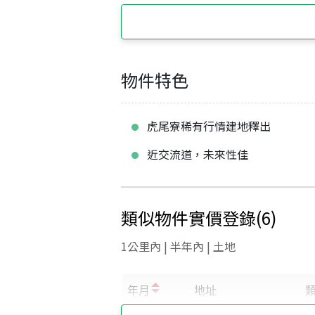
物件特色
虎尾寮稀有行情建地釋出
近交流道，未來性佳
類似物件實價登錄
(
6
)
1公里內 | 半年內 | 土地