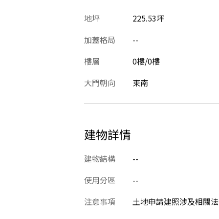
地坪
225.53坪
加蓋格局
--
樓層
0樓/0樓
大門朝向
東南
建物詳情
建物結構
--
使用分區
--
注意事項
土地申請建照涉及相關法