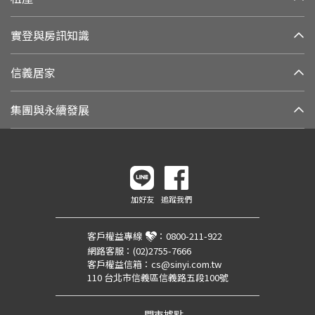
實登與房訊知識
信義居家
集團與永續發展
加好友
追蹤我們
客戶權益專線
：
0800-211-922
網路客服：
(02)2755-7666
客戶權益信箱：
cs@sinyi.com.tw
110 台北市信義區信義路五段100號
門市據點