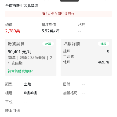
台南市新化區北勢段
有
2
人也在關注這間👀
總價
建坪單價
格局
2,780
萬
5.92萬/坪
--
房貸試算
坪數詳情
計算
細項
90,401
元/月
建坪
0
主建物
--
|
|
30
年
利率
2.35
%概算
2
地坪
469.78
年寬限期
​符合首購資格嗎?
類型
土地
屋齡
--
樓層
0樓/0樓
加蓋格局
--
車位
--
謄本用途
--