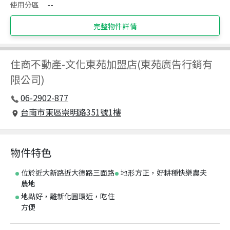
使用分區
--
完整物件詳情
住商不動產
-
文化東苑加盟店(東苑廣告行銷有
限公司)
06-2902-877
台南市東區崇明路351號1樓
物件特色
位於近大新路近大德路三面路
地形方正，好耕種快樂農夫
農地
地點好，離新化圓環近，吃住
方便