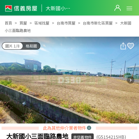
大新國小三面臨路農地
大新國小三面臨路農地
首頁
買屋
區域找屋
台南市買屋
台南市新化區買屋
大新國
小三面臨路農地
圖片 1/8
格局圖
此為其他仲介業者物件
大新國小三面臨路農地
(GS154215HB)
非信義物件