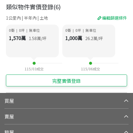
類似物件實價登錄
(
6
)
1公里內 | 半年內 | 土地
編輯篩選條件
0衛
0
坪
無車位
0衛
0
坪
無車位
|
|
|
|
1,570
萬
1,000
萬
1.58
萬/坪
26.2
萬/坪
115/03
成交
115/06
成交
完整實價登錄
買屋
賣屋
租屋