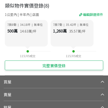
類似物件實價登錄
(
8
)
1公里內 | 半年內 | 店面
編輯篩選條件
7房8衛
34.18
坪
無車位
7房7衛
35.42
坪
無車位
|
|
|
|
500
萬
1,260
萬
14.63
萬/坪
35.57
萬/坪
115/05
成交
115/05
成交
完整實價登錄
買屋
賣屋
租屋