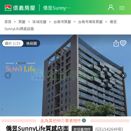
僑昱SunnyLife質感店面
僑昱SunnyLife質感店面
首頁
買屋
區域找屋
台南市買屋
台南市東區買屋
僑昱
SunnyLife質感店面
圖片 1/15
格局圖
此為其他仲介業者物件
僑昱SunnyLife質感店面
(GS154264HB)
非信義物件