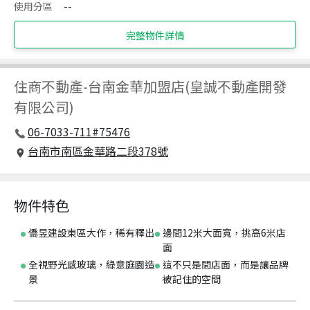
使用分區
--
完整物件詳情
住商不動產
-
台南金華加盟店(皇誠不動產開發
有限公司)
06-7033-711#75476
台南市南區金華路二段378號
物件特色
僑昱建設東區大作，稀有釋出
邊間12米大面寬，挑高6米店
面
全視野光感玻璃，綠意庭園造
這不只是間店面，而是讓品牌
景
被記住的空間