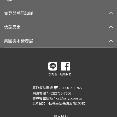
實登與房訊知識
信義居家
集團與永續發展
加好友
追蹤我們
客戶權益專線
：
0800-211-922
網路客服：
(02)2755-7666
客戶權益信箱：
cs@sinyi.com.tw
110 台北市信義區信義路五段100號
門市據點