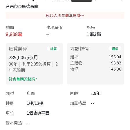
台南市東區德昌路
有
16
人也在關注這間👀
總價
建坪單價
格局
8,888
萬
--
1廳3衛
房貸試算
坪數詳情
計算
細項
289,006
元/月
建坪
156.04
主建物
93.82
|
|
30
年
利率
2.35
%概算
2
地坪
45.96
年寬限期
​符合首購資格嗎?
類型
店面
屋齡
1.9年
樓層
1樓/13樓
加蓋格局
--
車位
1個坡道平面
謄本用途
--