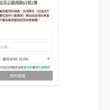
北區公園南路63號1樓
義房屋受託銷售，各項責任（包括但不
實性及仲介義務等）概由各該受託業者
不屬信義房屋控制及負責範圍。
可(9:00-21:00)
示您已同意本站
服務條款
與
隱私權聲明
預約看屋