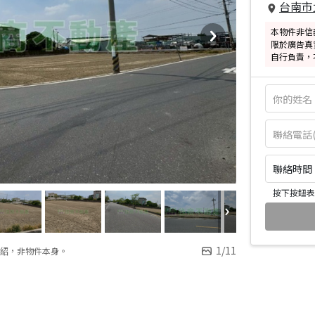
台南市
本物件非信
限於廣告真
自行負責，
聯絡時間：皆
按下按鈕表
1
/
11
紹，非物件本身。