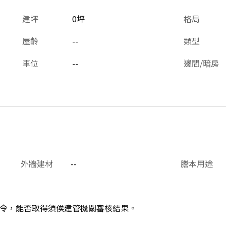
建坪
0坪
格局
屋齡
--
類型
車位
--
邊間/暗房
外牆建材
--
謄本用途
令，能否取得須俟建管機關審核結果。