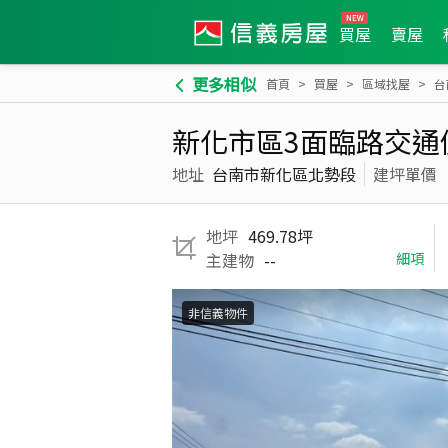
買屋
賣屋
更多相似
首頁
買屋
區域找屋
台
新化市區3面臨路交通
地址
台南市新化區北勢段
建坪單價
地坪
469.78坪
主建物
--
細項
非信義物件