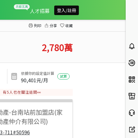
新化市區3面臨路交通便利農地
人才招募
登入/註冊
列印
分享
收藏
2,780
萬
依據你的設定值計算
試算
90,401
元/月
有
5
人也在關注這間👀
動產
-
台南站前加盟店(家
動產仲介有限公司)
33-711#50596