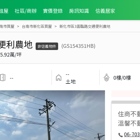
租屋
社區/商辦
實價登錄
房訊知識
信義居家
南市買屋
台南市新化區買屋
新化市區3面臨路交通便利農地
便利農地
(GS154351HB)
非信義物件
5.92萬/坪
--
--
0樓/0樓
土地
住商不
溫馨不
06-70