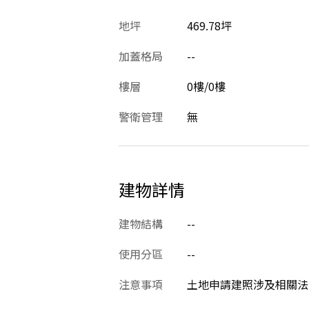
地坪
469.78坪
加蓋格局
--
樓層
0樓/0樓
警衛管理
無
建物詳情
建物結構
--
使用分區
--
注意事項
土地申請建照涉及相關法