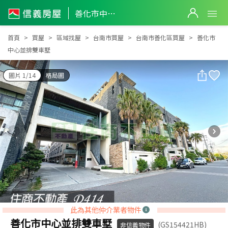
善化市中心並排雙車墅
善化市中心並排雙車墅
首頁
買屋
區域找屋
台南市買屋
台南市善化區買屋
善化市
中心並排雙車墅
圖片 1/14
格局圖
此為其他仲介業者物件
善化市中心並排雙車墅
(GS154421HB)
非信義物件