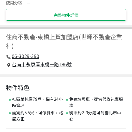
使用分區
--
完整物件詳情
住商不動產
-
東橋上賀加盟店(世暉不動產企業
社)
06-3029-390
台南市永康區東橋一路186號
物件特色
社區單純僅79戶，稀有24小
免追垃圾車、提供代收包裹服
時管理
務
面寬約5.5米，可停雙車，格
騎車約2-3分鐘可到善化市中
局方正
心