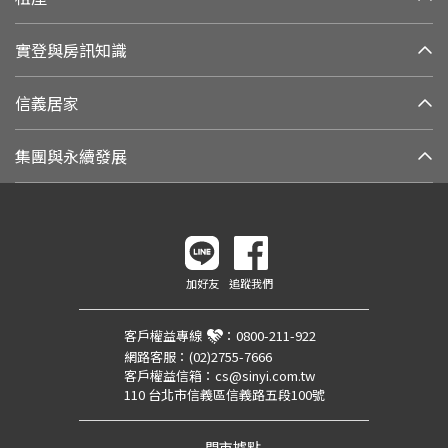
實登與房訊知識
信義居家
集團與永續發展
加好友
追蹤我們
客戶權益專線
：
0800-211-922
網路客服：
(02)2755-7666
客戶權益信箱：
cs@sinyi.com.tw
110 台北市信義區信義路五段100號
門市據點