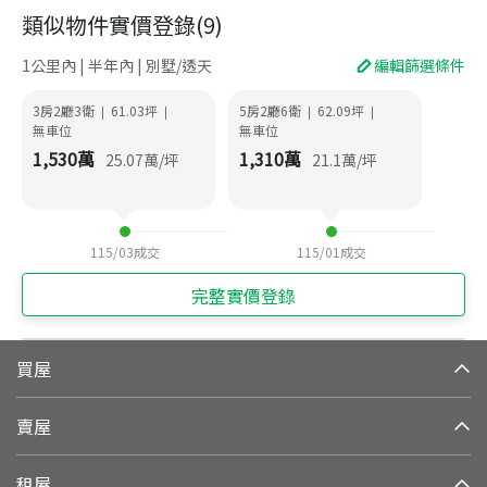
類似物件實價登錄
(
9
)
1公里內 | 半年內 | 別墅/透天
編輯篩選條件
3房2廳3衛
61.03
坪
5房2廳6衛
62.09
坪
|
|
|
|
無車位
無車位
1,530
萬
1,310
萬
25.07
萬/坪
21.1
萬/坪
115/03
成交
115/01
成交
完整實價登錄
買屋
賣屋
租屋