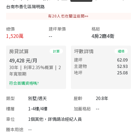
台南市善化區陽明路
有
20
人也在關注這間👀
總價
建坪單價
格局
1,520
萬
--
4房2廳4衛
房貸試算
坪數詳情
計算
細項
49,428
元/月
建坪
62.09
主建物
52.93
|
|
30
年
利率
2.35
%概算
2
地坪
25.08
年寬限期
​符合首購資格嗎?
類型
別墅/透天
屋齡
20.8年
樓層
1-4樓/4樓
加蓋格局
--
車位
1個其他，詳情請洽經紀人員
謄本用途
--