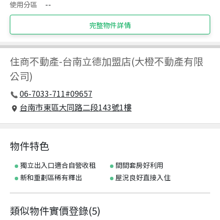
使用分區
--
完整物件詳情
住商不動產
-
台南立德加盟店(大橙不動產有限
公司)
06-7033-711#09657
台南市東區大同路二段143號1樓
物件特色
獨立出入口適合自營收租
間間套房好利用
新和重劃區稀有釋出
屋況良好直接入住
類似物件實價登錄
(
5
)