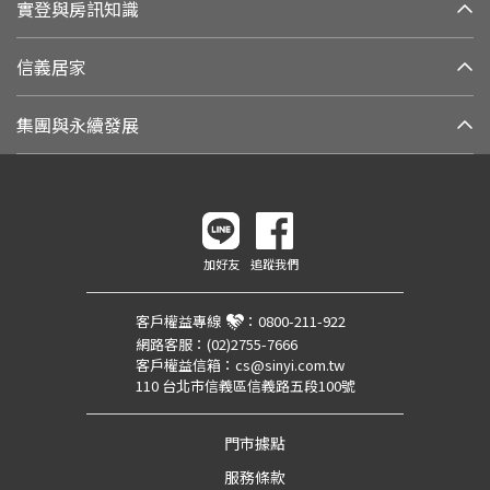
實登與房訊知識
信義居家
集團與永續發展
加好友
追蹤我們
客戶權益專線
：
0800-211-922
網路客服：
(02)2755-7666
客戶權益信箱：
cs@sinyi.com.tw
110 台北市信義區信義路五段100號
門市據點
服務條款