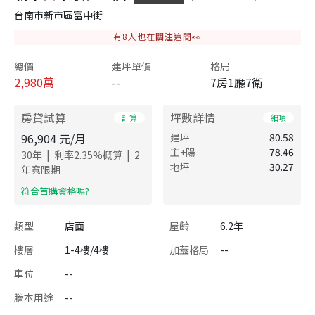
台南市新市區富中街
有
8
人也在關注這間👀
總價
建坪單價
格局
2,980
萬
--
7房1廳7衛
房貸試算
坪數詳情
計算
細項
96,904
元/月
建坪
80.58
主+陽
78.46
|
|
30
年
利率
2.35
%概算
2
地坪
30.27
年寬限期
​符合首購資格嗎?
類型
店面
屋齡
6.2年
樓層
1-4樓/4樓
加蓋格局
--
車位
--
謄本用途
--