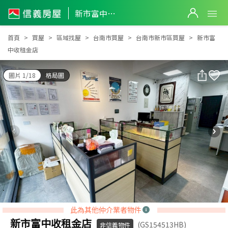
新市富中收租金店
新市富中收租金店
首頁
買屋
區域找屋
台南市買屋
台南市新市區買屋
新市富
中收租金店
圖片 1/18
格局圖
此為其他仲介業者物件
新市富中收租金店
(GS154513HB)
非信義物件