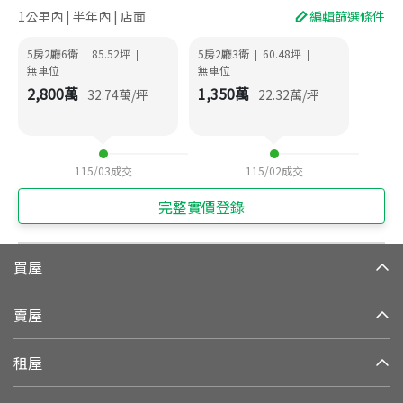
1公里內 | 半年內 | 店面
編輯篩選條件
5房2廳6衛
85.52
坪
5房2廳3衛
60.48
坪
|
|
|
|
無車位
無車位
2,800
萬
1,350
萬
32.74
萬/坪
22.32
萬/坪
115/03
成交
115/02
成交
完整實價登錄
買屋
賣屋
租屋