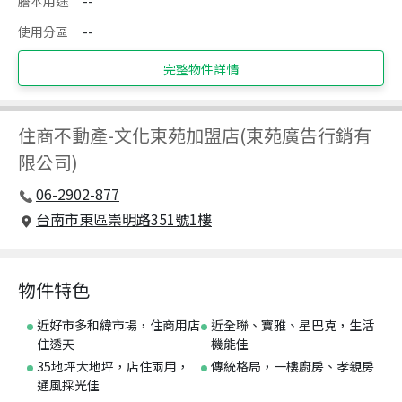
謄本用途
--
使用分區
--
完整物件詳情
住商不動產
-
文化東苑加盟店(東苑廣告行銷有
限公司)
06-2902-877
台南市東區崇明路351號1樓
物件特色
近好市多和緯市場，住商用店
近全聯、寶雅、星巴克，生活
住透天
機能佳
35地坪大地坪，店住兩用，
傳統格局，一樓廚房、孝親房
通風採光佳