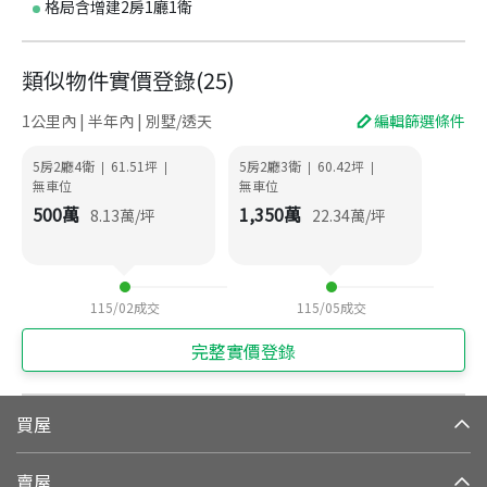
格局含增建2房1廳1衛
類似物件實價登錄
(
25
)
1公里內 | 半年內 | 別墅/透天
編輯篩選條件
5房2廳4衛
61.51
坪
5房2廳3衛
60.42
坪
|
|
|
|
無車位
無車位
500
萬
1,350
萬
8.13
萬/坪
22.34
萬/坪
115/02
成交
115/05
成交
完整實價登錄
買屋
賣屋