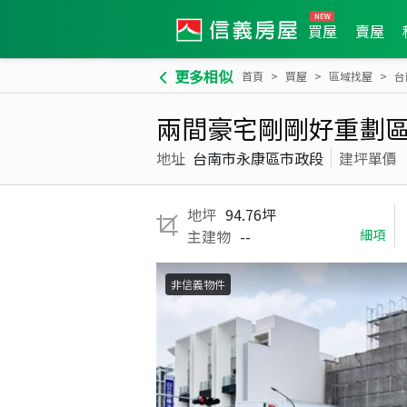
買屋
賣屋
更多相似
首頁
買屋
區域找屋
台
兩間豪宅剛剛好重劃
地址
台南市永康區市政段
建坪單價
地坪
94.76坪
主建物
--
細項
非信義物件