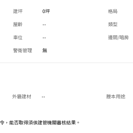
建坪
0坪
格局
屋齡
--
類型
車位
--
邊間/暗房
警衛管理
無
外牆建材
--
謄本用途
令，能否取得須俟建管機關審核結果。