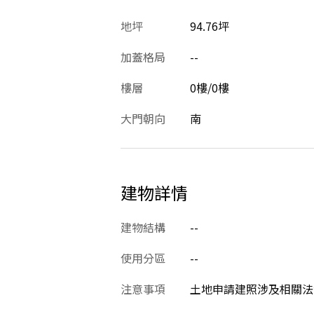
地坪
94.76坪
加蓋格局
--
樓層
0樓/0樓
大門朝向
南
建物詳情
建物結構
--
使用分區
--
注意事項
土地申請建照涉及相關法