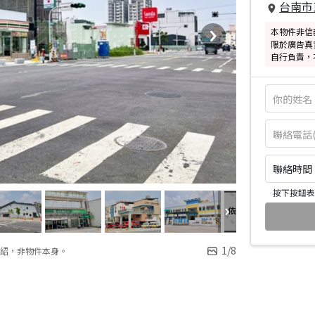
台南市
本物件非信
限於廣告真
自行負責，
聯絡時間：皆
按下按鈕表
1
/
8
紹，非物件本身。