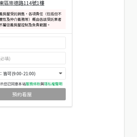
東區崇德路114號1樓
義房屋受託銷售，各項責任（包括但不
實性及仲介義務等）概由各該受託業者
不屬信義房屋控制及負責範圍。
可(9:00-21:00)
示您已同意本站
服務條款
與
隱私權聲明
預約看屋