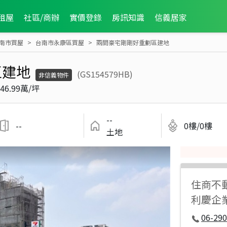
租屋
社區/商辦
實價登錄
房訊知識
信義居家
南市買屋
台南市永康區買屋
兩間豪宅剛剛好重劃區建地
區建地
(GS154579HB)
非信義物件
46.99萬/坪
--
--
0樓/0樓
土地
住商不
利慶企
06-290