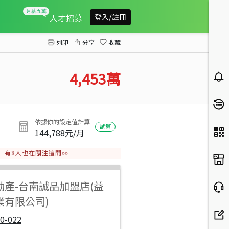
兩間豪宅剛剛好重劃區建地
人才招募
登入/註冊
列印
分享
收藏
4,453
萬
依據你的設定值計算
試算
144,788
元/月
有
8
人也在關注這間👀
動產
-
台南誠品加盟店(益
業有限公司)
0-022