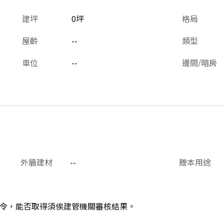
建坪
0坪
格局
屋齡
--
類型
車位
--
邊間/暗房
外牆建材
--
謄本用途
令，能否取得須俟建管機關審核結果。