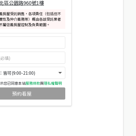
北區公園路960號1樓
義房屋受託銷售，各項責任（包括但不
實性及仲介義務等）概由各該受託業者
不屬信義房屋控制及負責範圍。
可(9:00-21:00)
示您已同意本站
服務條款
與
隱私權聲明
預約看屋