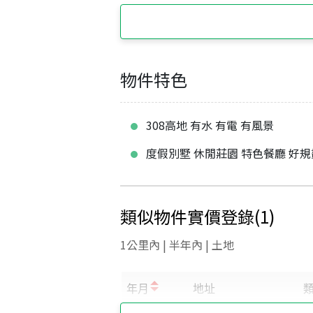
物件特色
308高地 有水 有電 有風景
度假別墅 休閒莊園 特色餐廳 好規
類似物件實價登錄
(
1
)
1公里內 | 半年內 | 土地