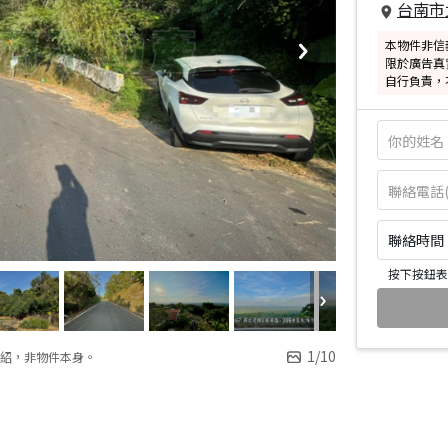
台南市
本物件非信
限於廣告真
自行負責，
聯絡時間：皆
按下按鈕表
1
/
10
紹，非物件本身。