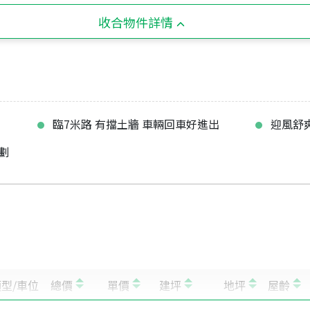
收合物件詳情
臨7米路 有擋土牆 車輛回車好進出
迎風舒
劃