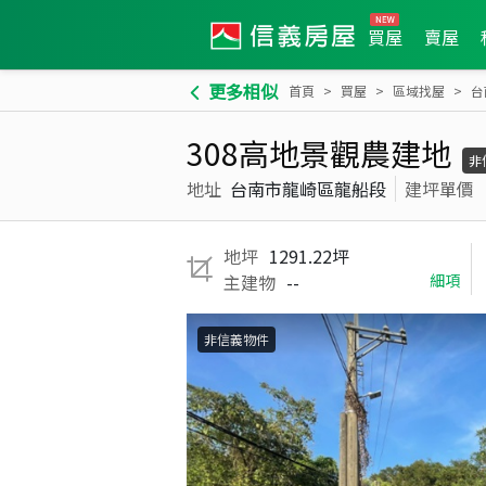
買屋
賣屋
更多相似
首頁
買屋
區域找屋
台
308高地景觀農建地
非
地址
台南市龍崎區龍船段
建坪單價
地坪
1291.22坪
主建物
--
細項
非信義物件