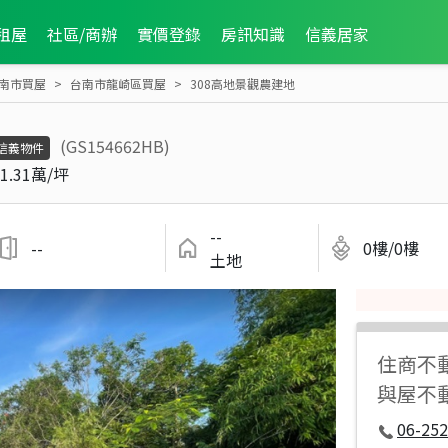
租屋
社區/商辦
實價登錄
房訊知識
信義居家
南市買屋
台南市龍崎區買屋
308高地景觀農建地
(GS154662HB)
信義物件
1.31萬/坪
--
--
0樓/0樓
土地
住商不
與屋不
06-252