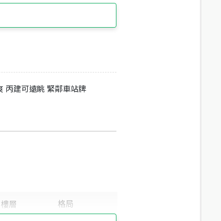
爽 丙建可遠眺 緊鄰車站牌