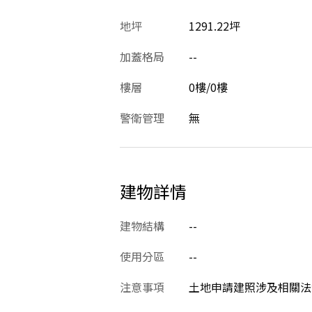
地坪
1291.22坪
加蓋格局
--
樓層
0樓/0樓
警衛管理
無
建物詳情
建物結構
--
使用分區
--
注意事項
土地申請建照涉及相關法