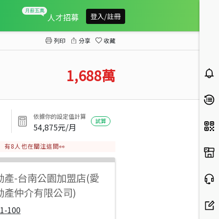
308高地景觀農建地
人才招募
登入/註冊
列印
分享
收藏
1,688
萬
依據你的設定值計算
試算
54,875
元/月
有
8
人也在關注這間👀
動產
-
台南公園加盟店(愛
動產仲介有限公司)
1-100