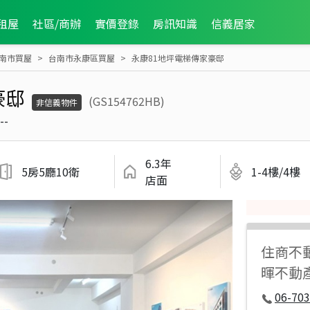
租屋
社區/商辦
實價登錄
房訊知識
信義居家
南市買屋
台南市永康區買屋
永康81地坪電梯傳家豪邸
豪邸
(GS154762HB)
非信義物件
--
6.3年
5房5廳10衛
1-4樓/4樓
店面
住商不
暉不動
06-70