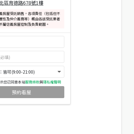
北區育德路678號1樓
義房屋受託銷售，各項責任（包括但不
實性及仲介義務等）概由各該受託業者
不屬信義房屋控制及負責範圍。
可(9:00-21:00)
示您已同意本站
服務條款
與
隱私權聲明
預約看屋