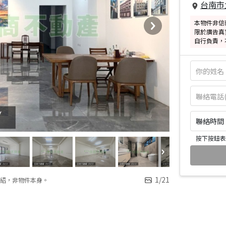
台南市
本物件非信
限於廣告真
自行負責，
聯絡時間：皆
按下按鈕表
1
/
21
紹，非物件本身。