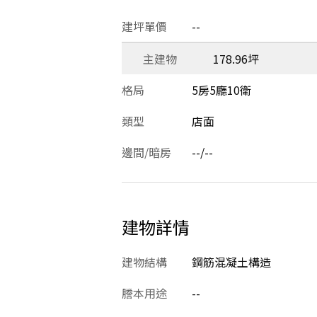
建坪單價
--
主建物
178.96坪
格局
5房5廳10衛
類型
店面
邊間/暗房
--/--
建物詳情
建物結構
鋼筋混凝土構造
謄本用途
--