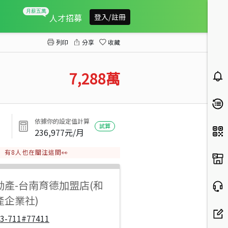
永康81地坪電梯傳家豪邸
人才招募
登入/註冊
列印
分享
收藏
7,288
萬
依據你的設定值計算
試算
236,977
元/月
有
8
人也在關注這間👀
動產
-
台南育德加盟店(和
產企業社)
33-711#77411