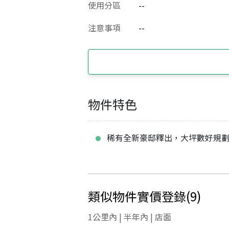
使用分區
--
注意事項
--
物件特色
稀有全新豪邸釋出，大坪數好規
類似物件實價登錄
(
9
)
1公里內 | 半年內 | 店面