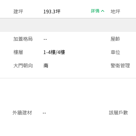
建坪
193.3坪
詳情
地坪
加蓋格局
--
屋齡
樓層
1-4樓/4樓
車位
大門朝向
南
警衛管理
外牆建材
--
該層戶數