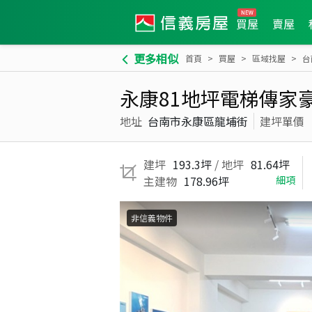
買屋
賣屋
更多相似
首頁
買屋
區域找屋
台
永康81地坪電梯傳家
地址
台南市永康區龍埔街
建坪單價
建坪
193.3坪
/ 地坪
81.64坪
主建物
178.96坪
細項
非信義物件